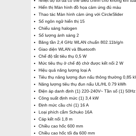
Nhiệt độ tối đa có thể điều chỉnh cho không khí t
Hiển thị Màn hình đồ họa cảm ứng đủ màu
Thao tác Màn hình cảm ứng với CircleSlider
Số ngôn ngữ hiển thị 15
Chiếu sáng halogen
Số lượng ánh sáng 2
Băng tần 2,4 GHz WLAN chuẩn 802.11b/g/n
Giao diện WLAN và Bluetooth
Chế độ tắt tiêu thụ 0,5 W
Mức tiêu thụ ở chế độ chờ được kết nối 2 W
Hiệu quả năng lượng loại A
Tiêu thụ năng lượng đun nấu thông thường 0,85 
Năng lượng tiêu thụ đun nấu UL/HL 0.79 kWh
Điện áp danh định (1) 220-240V~ Tần số (1) 50Hz
Công suất định mức (1) 3,4 kW
Định mức cầu chì (1) 16 A
Loại phích cắm Schuko 16A
Cáp kết nối 1,8 m
Chiều cao hốc 600 mm
Chiều cao hốc tối đa 600 mm