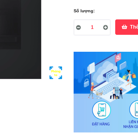
Số lượng:
Thê
Phóng
to