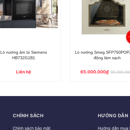
ò vi sóng kèm nướng Bosch
Lò nướng âm tủ Bosch HBG7
CEG732XB1 Series 8
Serie 8
Liên hệ
21.900.000₫
29.000.00
CHÍNH SÁCH
HƯỚNG DẪN
Chính sách bảo mật
Hướng dẫn mua 