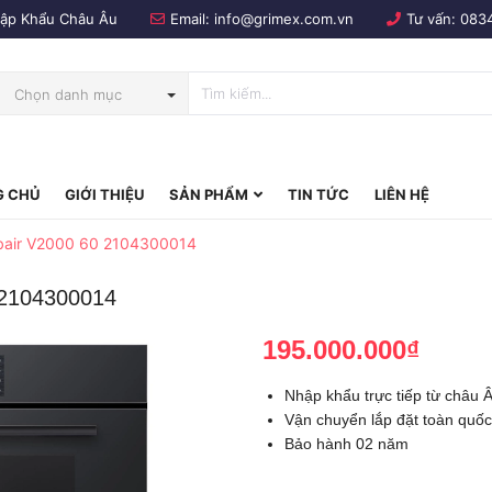
Nhập Khẩu Châu Âu
Email:
info@grimex.com.vn
Tư vấn:
083
Chọn danh mục
 CHỦ
GIỚI THIỆU
SẢN PHẨM
TIN TỨC
LIÊN HỆ
bo
air V2000 60 2104300014
 2104300014
195.000.000₫
Nhập khẩu trực tiếp từ châu 
Vận chuyển lắp đặt toàn quốc
Bảo hành 02 năm