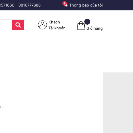
8
4571866
-
0816777686
Thông báo của tôi
Khách
Tài khoản
Giỏ hàng
Âu