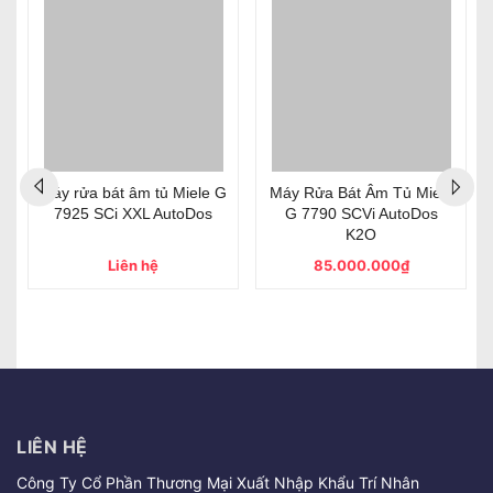
Máy rửa bát âm tủ Miele G
Máy Rửa Bát Âm Tủ Miele
7925 SCi XXL AutoDos
G 7790 SCVi AutoDos
K2O
Liên hệ
85.000.000₫
LIÊN HỆ
Công Ty Cổ Phần Thương Mại Xuất Nhập Khẩu Trí Nhân