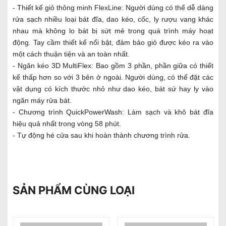
- Thiết kế giỏ thông minh FlexLine: Người dùng có thể dễ dàng
rửa sạch nhiều loại bát đĩa, dao kéo, cốc, ly rượu vang khác
nhau mà không lo bát bị sứt mẻ trong quá trình máy hoạt
động. Tay cầm thiết kế nổi bật, đảm bảo giỏ được kéo ra vào
một cách thuận tiện và an toàn nhất.
- Ngăn kéo 3D MultiFlex: Bao gồm 3 phần, phần giữa có thiết
kế thấp hơn so với 3 bên ở ngoài. Người dùng, có thể đặt các
vật dụng có kích thước nhỏ như dao kéo, bát sứ hay ly vào
ngăn máy rửa bát.
- Chương trình QuickPowerWash: Làm sạch và khô bát đĩa
hiệu quả nhất trong vòng 58 phút.
- Tự động hé cửa sau khi hoàn thành chương trình rửa.
SẢN PHẨM CÙNG LOẠI