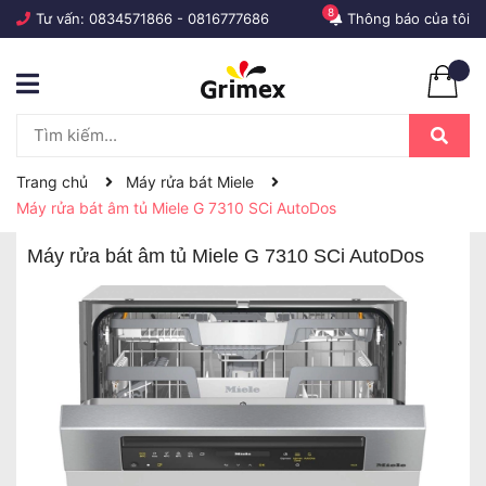
8
Tư vấn:
0834571866
-
0816777686
Thông báo của tôi
Trang chủ
Máy rửa bát Miele
Máy rửa bát âm tủ Miele G 7310 SCi AutoDos
Máy rửa bát âm tủ Miele G 7310 SCi AutoDos