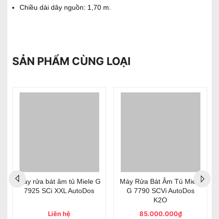
Chiều dài dây nguồn: 1,70 m.
SẢN PHẨM CÙNG LOẠI
Máy rửa bát âm tủ Miele G
Máy Rửa Bát Âm Tủ Miele
7925 SCi XXL AutoDos
G 7790 SCVi AutoDos
K2O
Liên hệ
85.000.000₫