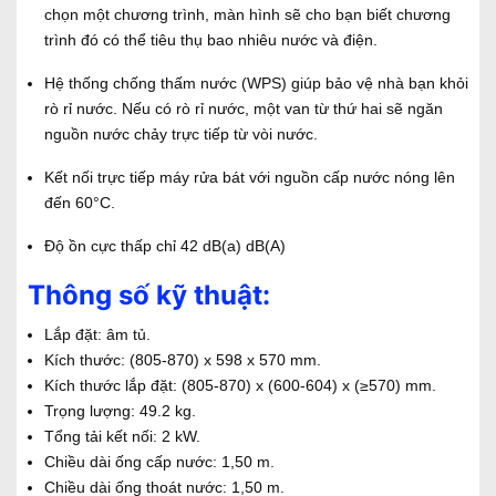
chọn một chương trình, màn hình sẽ cho bạn biết chương
trình đó có thể tiêu thụ bao nhiêu nước và điện.
Hệ thống chống thấm nước (WPS) giúp bảo vệ nhà bạn khỏi
rò rỉ nước. Nếu có rò rỉ nước, một van từ thứ hai sẽ ngăn
nguồn nước chảy trực tiếp từ vòi nước.
Kết nối trực tiếp máy rửa bát với nguồn cấp nước nóng lên
đến 60°C.
Độ ồn cực thấp chỉ 42 dB(a) dB(A)
Thông số kỹ thuật:
Lắp đặt: âm tủ.
Kích thước: (805-870) x 598 x 570 mm.
Kích thước lắp đặt: (805-870) x (600-604) x (≥570) mm.
Trọng lượng: 49.2 kg.
Tổng tải kết nối: 2 kW.
Chiều dài ống cấp nước: 1,50 m.
Chiều dài ống thoát nước: 1,50 m.