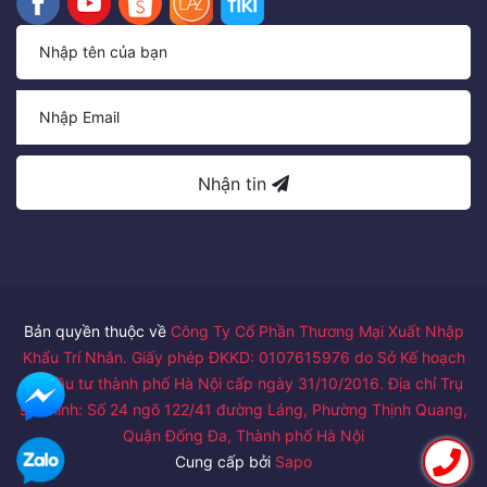
Nhận tin
Bản quyền thuộc về
Công Ty Cổ Phần Thương Mại Xuất Nhập
Khẩu Trí Nhân. Giấy phép ĐKKD: 0107615976 do Sở Kế hoạch
và Đầu tư thành phố Hà Nội cấp ngày 31/10/2016. Địa chỉ Trụ
sở chính: Số 24 ngõ 122/41 đường Láng, Phường Thịnh Quang,
Quận Đống Đa, Thành phố Hà Nội
Cung cấp bởi
Sapo