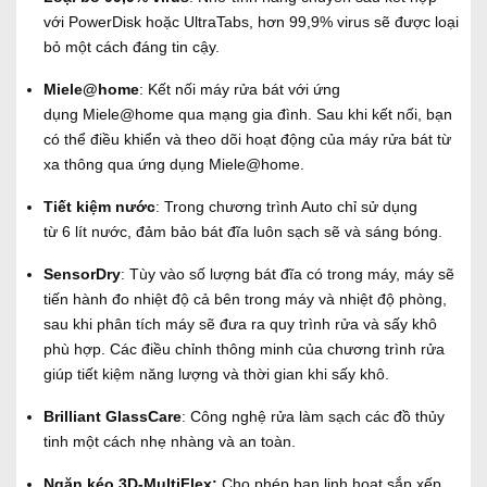
với PowerDisk hoặc UltraTabs, hơn 99,9% virus sẽ được loại
bỏ một cách
đáng tin cậy.
Miele@home
: Kết nối máy rửa bát với ứng
dụng Miele@home qua mạng gia đình. Sau khi kết nối, bạn
có thể điều khiển và theo dõi hoạt động của máy rửa bát từ
xa thông qua ứng dụng Miele@home.
Tiết kiệm nước
: Trong chương trình Auto chỉ sử dụng
từ 6 lít nước, đảm bảo bát đĩa luôn sạch sẽ và sáng bóng.
SensorDry
: Tùy vào số lượng bát đĩa có trong máy, máy sẽ
tiến hành đo nhiệt độ cả bên trong máy và nhiệt độ phòng,
sau khi phân tích máy sẽ đưa ra quy trình rửa và sấy khô
phù hợp. Các điều chỉnh thông minh của chương trình rửa
giúp tiết kiệm năng lượng và thời gian khi sấy khô.
Brilliant GlassCare
: Công nghệ rửa làm sạch các đồ thủy
tinh một cách nhẹ nhàng và an toàn.
Ngăn kéo
3D-MultiFlex:
Cho phép bạn linh hoạt sắp xếp