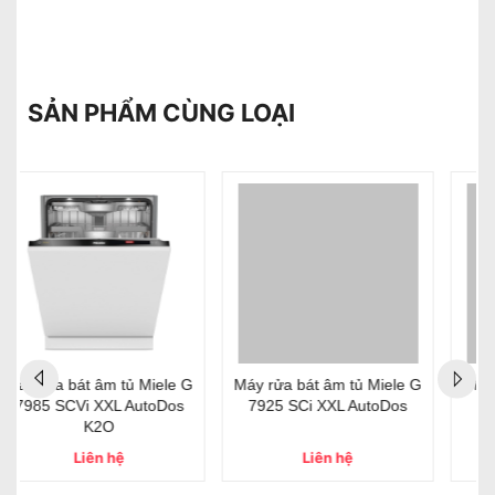
SẢN PHẨM CÙNG LOẠI
Máy rửa bát âm tủ Miele G
Máy Rửa Bát Âm Tủ Miele
7925 SCi XXL AutoDos
G 7790 SCVi AutoDos
K2O
Liên hệ
85.000.000₫