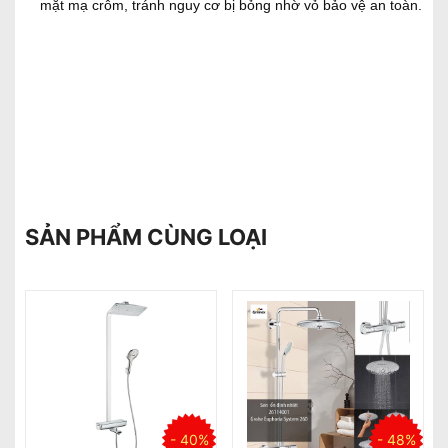
mặt mạ crôm, tránh nguy cơ bị bỏng nhờ vỏ bảo vệ an toàn.
SẢN PHẨM CÙNG LOẠI
%
- 34%
- 44%