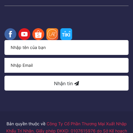
Nhận tin
Bản quyền thuộc về
Công Ty Cổ Phần Thương Mại Xuất Nhập
Khẩu Trí Nhân. Giấy phép ĐKKD: 0107615976 do Sở Kế hoạch