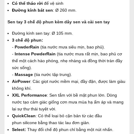
Có thể tháo rời
để vệ sinh
Đường kính bát sen
: Ø 260 mm.
Sen tay 3 chế độ phun kèm dây sen và cài sen tay
Đường kính sen tay: Ø 105 mm.
3 chế độ phun:
-
PowderRain
(tia nước mưa siêu mịn, bao phủ).
-
Intense PowderRain
(tia nước mưa rất mịn, bao phủ cơ
thể một cách hào phóng, nhẹ nhàng và đồng thời tràn đầy
sức sống).
-
Massage
(tia nước tập trung).
AirPower
: Các giọt nước mềm mại, đầy đặn, được làm giàu
không khí.
XXL Performance
: Sen tắm với bề mặt phun lớn. Dòng
nước tạo cảm giác giống cơn mưa mùa hạ ấm áp và mang
lại sự thư thái tuyệt vời.
QuickClean
: Có thể loại bỏ cặn bản từ các đầu
phun silicone bằng thao tác lau đơn giản.
Select:
Thay đổi chế độ phun chỉ bằng một nút nhấn.