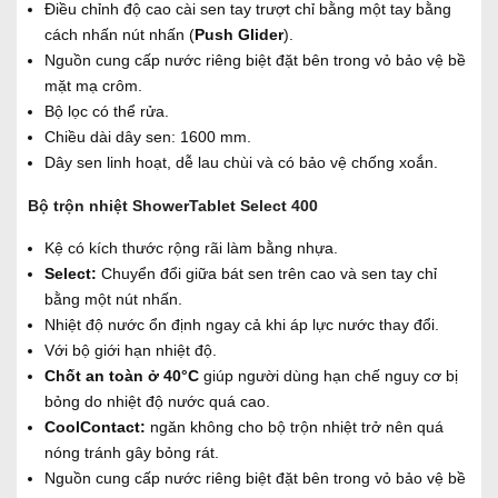
Điều chỉnh độ cao cài sen tay trượt chỉ bằng một tay bằng
cách nhấn nút nhấn (
Push Glider
).
Nguồn cung cấp nước riêng biệt đặt bên trong vỏ bảo vệ bề
mặt mạ crôm.
Bộ lọc có thể rửa.
Chiều dài dây sen: 1600 mm.
Dây sen linh hoạt, dễ lau chùi và có bảo vệ chống xoắn.
Bộ trộn nhiệt ShowerTablet Select 400
Kệ có kích thước rộng rãi làm bằng nhựa.
Select:
Chuyển đổi giữa bát sen trên cao và sen tay chỉ
bằng một nút nhấn.
Nhiệt độ nước ổn định ngay cả khi áp lực nước thay đổi.
Với bộ giới hạn nhiệt độ.
Chốt an toàn ở 40°C
giúp người dùng hạn chế nguy cơ bị
bỏng do nhiệt độ nước quá cao.
CoolContact:
ngăn không cho bộ trộn nhiệt trở nên quá
nóng tránh gây bỏng rát.
Nguồn cung cấp nước riêng biệt đặt bên trong vỏ bảo vệ bề