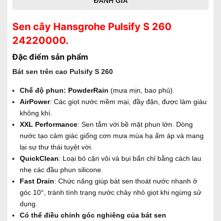
ĐÁNH GIÁ
Sen cây Hansgrohe Pulsify S 260
24220000.
Đặc điểm sản phẩm
Bát sen trên cao Pulsify S 260
Chế độ phun: PowderRain
(mưa mịn, bao phủ).
AirPower
: Các giọt nước mềm mại, đầy đặn, được làm giàu
không khí.
XXL Performance
: Sen tắm với bề mặt phun lớn. Dòng
nước tạo cảm giác giống cơn mưa mùa hạ ấm áp và mang
lại sự thư thái tuyệt vời.
QuickClean
: Loại bỏ cặn vôi và bụi bẩn chỉ bằng cách lau
nhẹ các đầu phun silicone.
Fast Drain
: Chức năng giúp bát sen thoát nước nhanh ở
góc 10°, tránh tình trạng nước chảy nhỏ giọt khi ngừng sử
dụng.
Có thể điều chỉnh góc nghiêng của bát sen