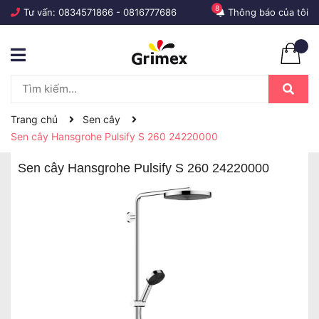
8
Tư vấn:
0834571866
-
0816777686
Thông báo của tôi
Trang chủ
Sen cây
Sen cây Hansgrohe Pulsify S 260 24220000
Sen cây Hansgrohe Pulsify S 260 24220000