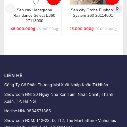
Sen cây Grohe Euphoria
Sen cây Grohe Euphoria
System 260 27296002
System 180 27296001
18.500.000₫
8.900.000₫
28.000.000₫
16.000.000₫
LIÊN HỆ
Công Ty Cổ Phần Thương Mại Xuất Nhập Khẩu Trí Nhân
Showroom HN: 20 Ngụy Như Kon Tum, Nhân Chính, Thanh
Xuân, TP. Hà Nội
Hotline HN:
0834571866
Showroom HCM: T12-23, Đ. T12, The Manhattan - Vinhomes