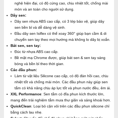
nghệ hiện đại, có độ cứng cao, chịu nhiệt tốt, chống mài
mòn và an toàn cho người sử dụng.
Dây sen:
Dây sen nhựa ABS cao cấp, có 3 lớp bảo vệ, giúp dây
sen bền bỉ và dễ dàng vệ sinh.
Đầu dây sen Isiflex có thể xoay 360° giúp bạn cầm & di
chuyển sen tay theo mọi hướng mà không lo dây bị xoắn.
Bát sen, sen tay:
Đúc từ nhựa ABS cao cấp.
Bề mặt mạ Chrome được, giúp bát sen & sen tay sáng
bóng và bền bỉ theo thời gian.
Các đầu phun:
Làm từ vật liệu Silicone cao cấp, có độ đàn hồi cao, chịu
nhiệt tốt và chống mài mòn. Các đầu phun này giúp sen
tắm có khả năng chịu áp lực tốt và phun nước đều, êm ái.
XXL Performance
: Sen tắm có đĩa phun kích thước lớn,
mang đến trải nghiệm tắm mưa thư giãn và sảng khoái hơn.
QuickClean
: Loại bỏ cặn vôi trên các đầu phun silicone chỉ
bằng cách lau nhẹ.