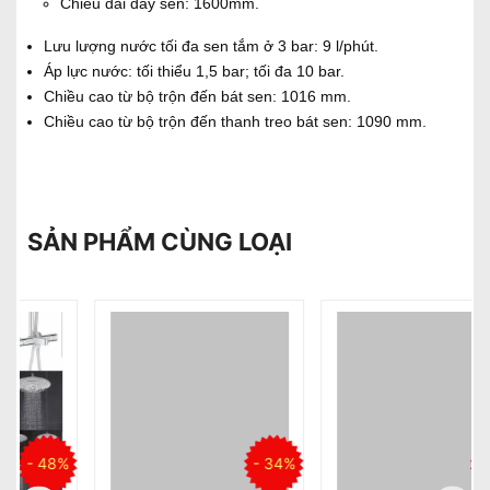
Chiều dài dây sen: 1600mm.
Lưu lượng nước tối đa sen tắm ở 3 bar: 9 l/phút.
Áp lực nước: tối thiểu 1,5 bar; tối đa 10 bar.
Chiều cao từ bộ trộn đến bát sen: 1016 mm.
Chiều cao từ bộ trộn đến thanh treo bát sen: 1090 mm.
SẢN PHẨM CÙNG LOẠI
%
- 34%
- 44%