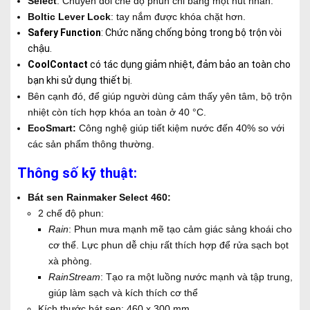
Select
: Chuyển đổi chế độ phun chỉ bằng một nút nhấn.
Boltic Lever Lock
: tay nắm được khóa chặt hơn.
Safery Function
: Chức năng chống bỏng trong bộ trộn vòi
chậu.
CoolContact
có tác dụng giảm nhiệt, đảm bảo an toàn cho
bạn khi sử dụng thiết bị.
Bên cạnh đó, để giúp người dùng cảm thấy yên tâm, bộ trộn
nhiệt còn tích hợp khóa an toàn ở 40 °C.
EcoSmart:
Công nghệ
giúp tiết kiệm nước đến 40% so với
các sản phẩm thông thường.
Thông số kỹ thuật:
Bát sen Rainmaker Select 460:
2 chế độ phun:
Rain
: Phun mưa mạnh mẽ tạo cảm giác sảng khoái cho
cơ thể. Lực phun dễ chịu rất thích hợp để rửa sạch bọt
xà phòng.
RainStream
: Tạo ra một luồng nước mạnh và tập trung,
giúp làm sạch và kích thích cơ thể
Kích thước bát sen: 460 x 300 mm.