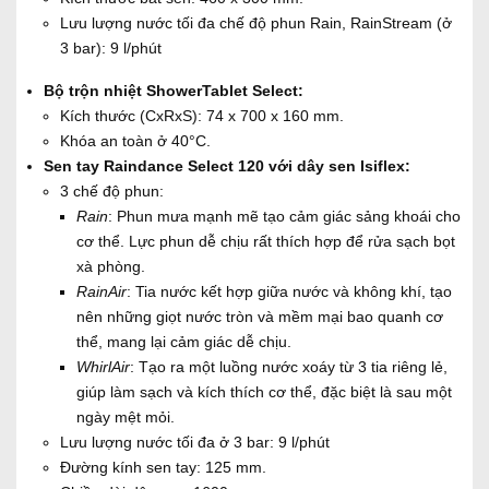
Lưu lượng nước tối đa chế độ phun Rain, RainStream (ở
3 bar): 9 l/phút
Bộ trộn nhiệt ShowerTablet Select:
Kích thước (CxRxS): 74 x 700 x 160 mm.
Khóa an toàn ở 40°C.
Sen tay Raindance Select 120 với dây sen Isiflex:
3 chế độ phun:
Rain
: Phun mưa mạnh mẽ tạo cảm giác sảng khoái cho
cơ thể. Lực phun dễ chịu rất thích hợp để rửa sạch bọt
xà phòng.
RainAir
: Tia nước kết hợp giữa nước và không khí, tạo
nên những giọt nước tròn và mềm mại bao quanh cơ
thể, mang lại cảm giác dễ chịu.
WhirlAir
: Tạo ra một luồng nước xoáy từ 3 tia riêng lẻ,
giúp làm sạch và kích thích cơ thể, đặc biệt là sau một
ngày mệt mỏi.
Lưu lượng nước tối đa ở 3 bar: 9 l/phút
Đường kính sen tay: 125 mm.