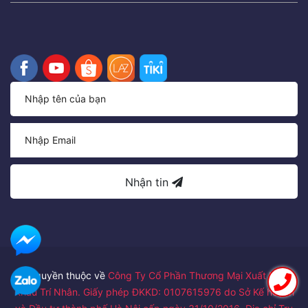
Nhận tin
Bản quyền thuộc về
Công Ty Cổ Phần Thương Mại Xuất Nhập
Khẩu Trí Nhân. Giấy phép ĐKKD: 0107615976 do Sở Kế hoạch