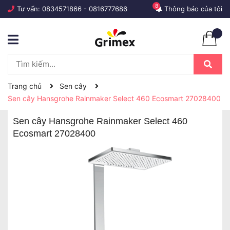
8
Tư vấn:
0834571866
-
0816777686
Thông báo của tôi
Trang chủ
Sen cây
Sen cây Hansgrohe Rainmaker Select 460 Ecosmart 27028400
Sen cây Hansgrohe Rainmaker Select 460
Ecosmart 27028400