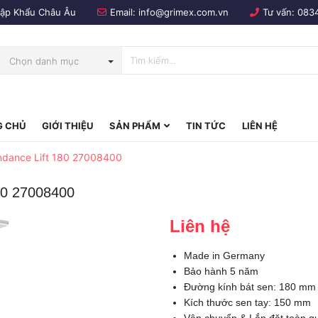
Nhập Khẩu Châu Âu
Email:
info@grimex.com.vn
Tư vấn:
083
Chọn danh mục
 CHỦ
GIỚI THIỆU
SẢN PHẨM
TIN TỨC
LIÊN HỆ
bo
ndance Lift 180 27008400
80 27008400
Liên hệ
Made in Germany
Bảo hành 5 năm
Đường kính bát sen: 180 mm
Kích thước sen tay: 150 mm