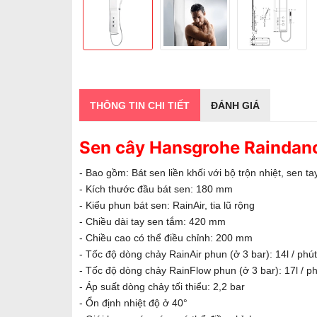
THÔNG TIN CHI TIẾT
ĐÁNH GIÁ
Sen cây Hansgrohe Raindan
- Bao gồm: Bát sen liền khối với bộ trộn nhiệt, sen ta
- Kích thước đầu bát sen: 180 mm
- Kiểu phun bát sen: RainAir, tia lũ rộng
- Chiều dài tay sen tắm: 420 mm
- Chiều cao có thể điều chỉnh: 200 mm
- Tốc độ dòng chảy RainAir phun (ở 3 bar): 14l / phút
- Tốc độ dòng chảy RainFlow phun (ở 3 bar): 17l / p
- Áp suất dòng chảy tối thiểu: 2,2 bar
- Ổn định nhiệt độ ở 40°