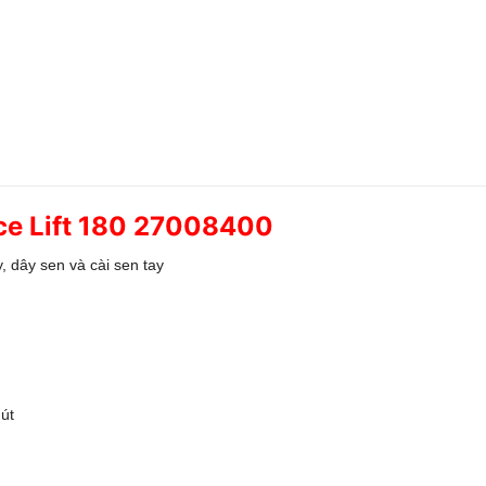
ce Lift 180 27008400
y, dây sen và cài sen tay
hút