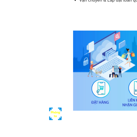
Vận chuyển & Lắp đặt toàn q
Phóng
to