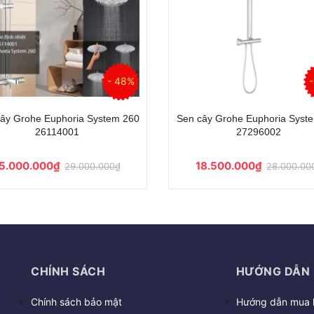
cây Hansgrohe Crometta E 240
Sen cây Hansgrohe Crometta 
27271000
27320000
Liên hệ
13.900.000₫
26.000.00
CHÍNH SÁCH
HƯỚNG DẪN
Chính sách bảo mật
Hướng dẫn mua 