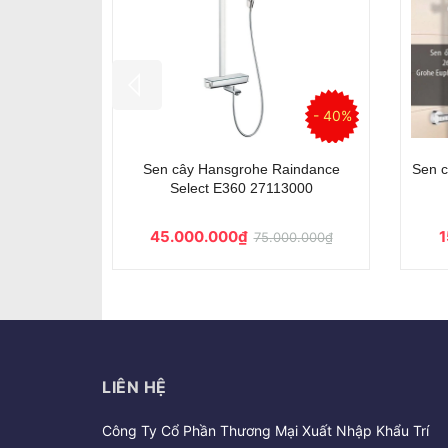
- 44%
- 46%
System 180
Sen cây Hansgrohe Crometta E 240
Sen 
27298000
13.600.000₫
0.000₫
25.000.000₫
LIÊN HỆ
Công Ty Cổ Phần Thương Mại Xuất Nhập Khẩu Trí