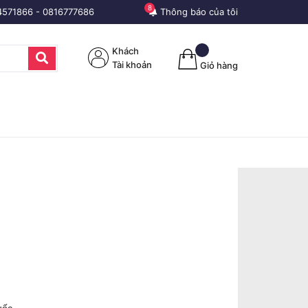
8
4571866
-
0816777686
Thông báo của tôi
Khách
Tài khoản
Giỏ hàng