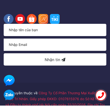
Nhận tin
Bản quyền thuộc về
Công Ty Cổ Phần Thương Mại Xuất Nhập
Khẩu Trí Nhân. Giấy phép ĐKKD: 0107615976 do Sở Kế hoạch
và Đầu tư thành phố Hà Nội cấp ngày 31/10/2016. Địa chỉ Trụ