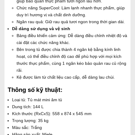
giúp bảo quản thực phẩm tươi ngon lâu hơn.
Chức năng SuperCool: Làm lạnh nhanh thực phẩm, giúp
duy trì hương vị và chất dinh dưỡng.
Ngăn rau quả: Giữ rau quả tươi ngon trong thời gian dài.
Dễ dàng sử dụng và vệ sinh
Bảng điều khiển cảm ứng: Dễ dàng điều chỉnh nhiệt độ và
cài đặt các chức năng khác.
Bên trong tủ được chia thành 4 ngăn kệ bằng kính linh
hoạt, có thể điều chỉnh độ cao để phù hợp với mọi kích
thước thực phẩm, cùng 1 ngăn kéo bảo quản rau củ rộng
rãi.
Kệ được làm từ chất liệu cao cấp, dễ dàng lau chùi.
Thông số kỹ thuật:
Loại tủ: Tủ mát mini âm tủ
Dung tích: 144 L
Kích thước (RxCxS): 558 x 874 x 545 mm
Trọng lượng: 35 kg
Màu sắc: Trắng
Hãng sản xuất: Miele