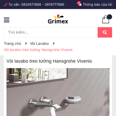
8
Tư vấn:
0834571866
-
0816777686
Thông báo của tôi
Trang chủ
Vòi Lavabo
Vòi lavabo treo tường Hansgrohe Vivenis
Vòi lavabo treo tường Hansgrohe Vivenis