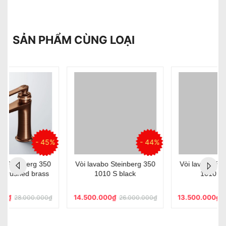
SẢN PHẨM CÙNG LOẠI
%
- 44%
- 41%
Vòi lavabo Steinberg 350
Vòi lavabo Steinberg 350
1010 S black
1010 chrom
14.500.000₫
13.500.000₫
26.000.000₫
23.000.000₫