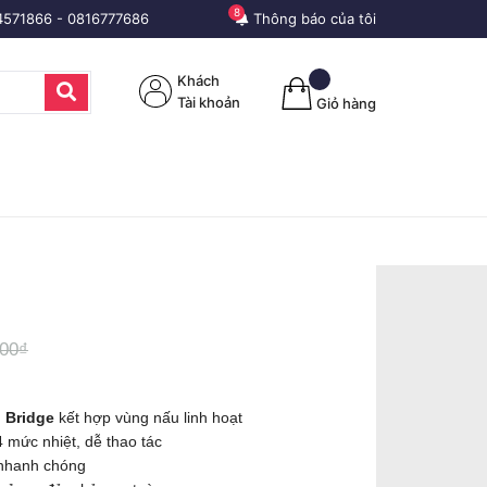
8
4571866
-
0816777686
Thông báo của tôi
Khách
Tài khoản
Giỏ hàng
000₫
g
Bridge
kết hợp vùng nấu linh hoạt
 mức nhiệt, dễ thao tác
 nhanh chóng