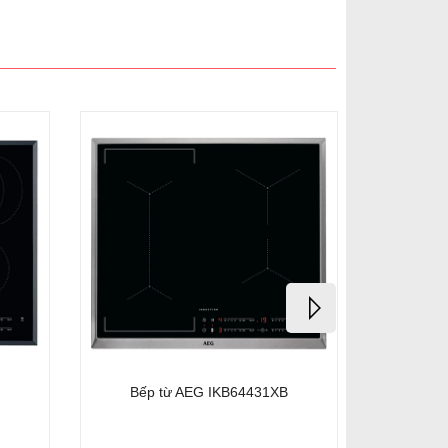
Bếp từ AEG IKB84431XB
Bếp từ AEG IKE644