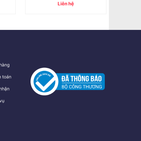
Liên hệ
Liên 
hàng
 toán
nhận
vụ