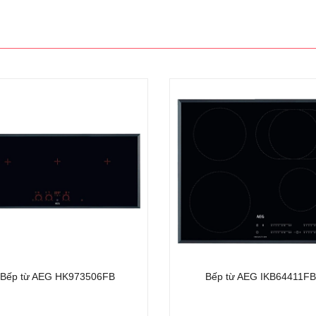
- 35%
AEG IKB84431FB
Bếp từ AEG IKB84431FB