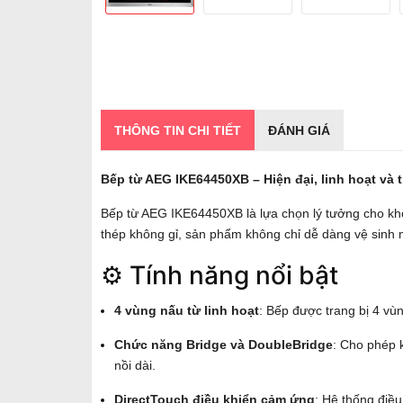
THÔNG TIN CHI TIẾT
ĐÁNH GIÁ
Bếp từ AEG IKE64450XB – Hiện đại, linh hoạt và 
Bếp từ AEG IKE64450XB là lựa chọn lý tưởng cho khôn
thép không gỉ, sản phẩm không chỉ dễ dàng vệ sinh 
⚙️ Tính năng nổi bật
4 vùng nấu từ linh hoạt
: Bếp được trang bị 4 vùn
Chức năng Bridge và DoubleBridge
: Cho phép 
nồi dài.
DirectTouch điều khiển cảm ứng
: Hệ thống điề