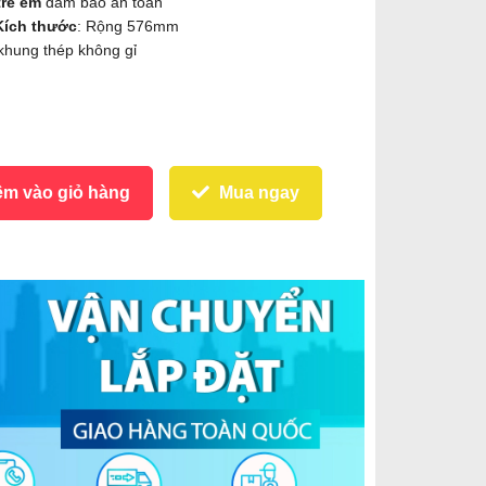
trẻ em
đảm bảo an toàn
Kích thước
: Rộng 576mm
 khung thép không gỉ
m vào giỏ hàng
Mua ngay