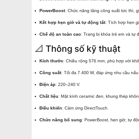
PowerBoost
: Chức năng tăng công suất tức thì, 
Kết hợp hẹn giờ và tự động tắt
: Tích hợp hẹn gi
Chế độ an toàn cao
: Trang bị khóa trẻ em và tự 
📐 Thông số kỹ thuật
Kích thước
: Chiều rộng 576 mm, phù hợp với khô
Công suất
: Tối đa 7.400 W, đáp ứng nhu cầu nấ
Điện áp
: 220–240 V.
Chất liệu
: Mặt kính ceramic đen, khung thép không
Điều khiển
: Cảm ứng DirectTouch.
Chức năng bổ sung
: PowerBoost, hẹn giờ, tự độ