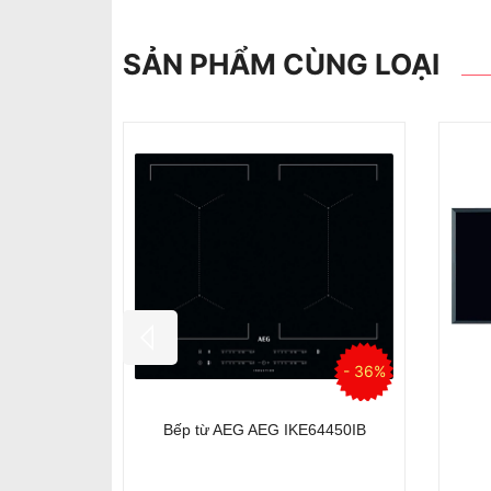
SẢN PHẨM CÙNG LOẠI
Bếp từ AEG IKB64431XB
Bếp từ 