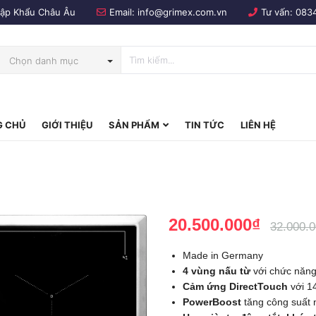
Nhập Khẩu Châu Âu
Email:
info@grimex.com.vn
Tư vấn:
083
Chọn danh mục
 CHỦ
GIỚI THIỆU
SẢN PHẨM
TIN TỨC
LIÊN HỆ
bo
20.500.000₫
32.000.
Made in Germany
4 vùng nấu từ
với chức năn
Cảm ứng DirectTouch
với 14
PowerBoost
tăng công suất