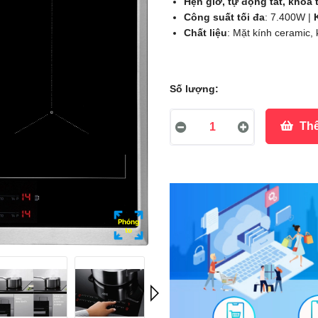
Hẹn giờ, tự động tắt, khóa 
Công suất tối đa
: 7.400W |
Chất liệu
: Mặt kính ceramic,
Số lượng:
Thê
Phóng
to