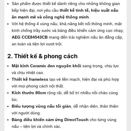
Sản phẩm được thiết kế dành riêng cho những không gian
bếp hiện đại, nơi yêu cầu
thiết kế tinh tế, hiệu suất nấu
ăn mạnh mẽ và công nghệ thông minh
.
Với hệ thống 4 vùng nấu, khả năng kết nối thông minh, mặt
kính chống trầy xước và bảng điều khiển cảm ứng cực nhạy,
AEG CCE84543CB
mang đến trải nghiệm nấu ăn đẳng cấp,
an toàn và tiện lợi vượt trội.
2. Thiết kế & phong cách
Mặt kính Ceramic đen nguyên khối
sang trọng, chịu lực
và chịu nhiệt cao.
Thiết kế frameless
tạo vẻ liền mạch, hiện đại và phù hợp
với mọi phong cách nội thất.
Kích thước 80cm
rộng rãi, dễ bố trí nhiều nồi chảo cùng
lúc.
Biểu tượng vùng nấu tối giản
, dễ nhận diện, thân thiện
với người dùng.
Bảng điều khiển cảm ứng DirectTouch
cho từng vùng
nấu – tiện lợi và chính xác.