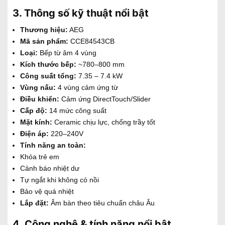
3. Thông số kỹ thuật nổi bật
Thương hiệu:
AEG
Mã sản phẩm:
CCE84543CB
Loại:
Bếp từ âm 4 vùng
Kích thước bếp:
~780–800 mm
Công suất tổng:
7.35 – 7.4 kW
Vùng nấu:
4 vùng cảm ứng từ
Điều khiển:
Cảm ứng DirectTouch/Slider
Cấp độ:
14 mức công suất
Mặt kính:
Ceramic chịu lực, chống trầy tốt
Điện áp:
220–240V
Tính năng an toàn:
Khóa trẻ em
Cảnh báo nhiệt dư
Tự ngắt khi không có nồi
Bảo vệ quá nhiệt
Lắp đặt:
Âm bàn theo tiêu chuẩn châu Âu
4. Công nghệ & tính năng nổi bật