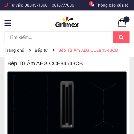
8
Tư vấn:
0834571866
-
0816777686
Thông báo của tôi
Trang chủ
Bếp từ
Bếp Từ Âm AEG CCE84543CB
Bếp Từ Âm AEG CCE84543CB