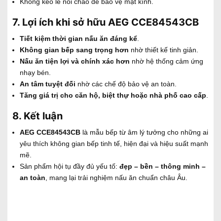
Không kéo lê nồi chảo để bảo vệ mặt kính.
7. Lợi ích khi sở hữu AEG CCE84543CB
Tiết kiệm thời gian nấu ăn đáng kể
.
Không gian bếp sang trọng hơn
nhờ thiết kế tinh giản.
Nấu ăn tiện lợi và chính xác hơn
nhờ hệ thống cảm ứng
nhạy bén.
An tâm tuyệt đối
nhờ các chế độ bảo vệ an toàn.
Tăng giá trị cho căn hộ, biệt thự hoặc nhà phố cao cấp
.
8. Kết luận
AEG CCE84543CB
là mẫu bếp từ âm lý tưởng cho những ai
yêu thích không gian bếp tinh tế, hiện đại và hiệu suất mạnh
mẽ.
Sản phẩm hội tụ đầy đủ yếu tố:
đẹp – bền – thông minh –
an toàn
, mang lại trải nghiệm nấu ăn chuẩn châu Âu.