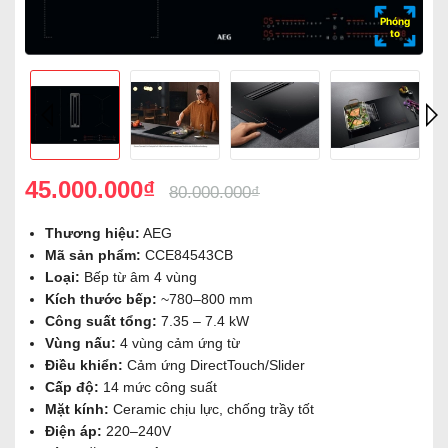
Phóng
to
45.000.000₫
80.000.000₫
Thương hiệu:
AEG
Mã sản phẩm:
CCE84543CB
Loại:
Bếp từ âm 4 vùng
Kích thước bếp:
~780–800 mm
Công suất tổng:
7.35 – 7.4 kW
Vùng nấu:
4 vùng cảm ứng từ
Điều khiển:
Cảm ứng DirectTouch/Slider
Cấp độ:
14 mức công suất
Mặt kính:
Ceramic chịu lực, chống trầy tốt
Điện áp:
220–240V