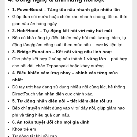
1. PowerBoost – Tăng tốc nấu nhanh gấp nhiều lần
Giúp đun sôi nước hoặc chiên xào nhanh chóng, tối ưu thời
gian nấu ăn hàng ngày.
2. Hob²Hood – Tự động kết nối với máy hút mùi
Bếp có khả năng tự điều khiển máy hút mùi tương thích, tự
động tăng/giảm công suất theo mức nấu – cực kỳ tiện lợi.
3. Bridge Function – Kết nối vùng nấu linh hoạt
Cho phép kết hợp 2 vùng nấu thành
1 vùng lớn
– phù hợp
cho nồi dài, chảo Teppanyaki hoặc khay nướng.
4. Điều khiển cảm ứng nhạy – chính xác từng mức
nhiệt
Dù tay ướt hay đang sử dụng nhiều nồi cùng lúc, hệ thống
DirectTouch vẫn nhận diện cực chính xác.
5. Tự động nhận diện nồi – tiết kiệm điện tối ưu
Bếp chỉ truyền nhiệt đúng vào vị trí đáy nồi, giúp giảm hao
phí và tăng hiệu quả đun nấu.
6. An toàn tuyệt đối cho mọi gia đình
Khóa trẻ em
Tự động tắt khi nồi cạn