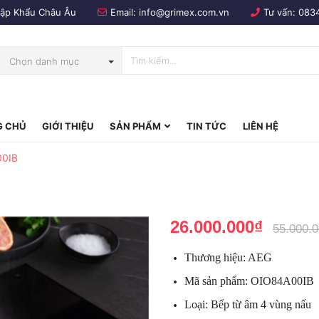
Nhập Khẩu Châu Âu
Email:
info@grimex.com.vn
Tư vấn:
083
Chọn danh mục
 CHỦ
GIỚI THIỆU
SẢN PHẨM
TIN TỨC
LIÊN HỆ
bo
00IB
26.000.000₫
55.000.
Thương hiệu: AEG
Mã sản phẩm: OIO84A00IB
Loại: Bếp từ âm 4 vùng nấu