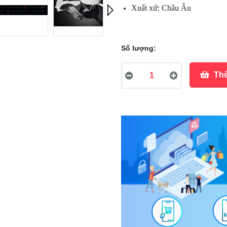
Xuất xứ: Châu Âu
Số lượng:
Thê