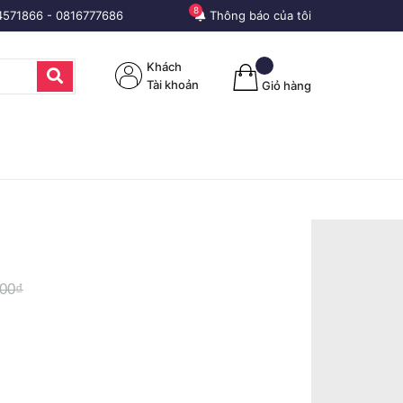
8
4571866
-
0816777686
Thông báo của tôi
Khách
Tài khoản
Giỏ hàng
000₫