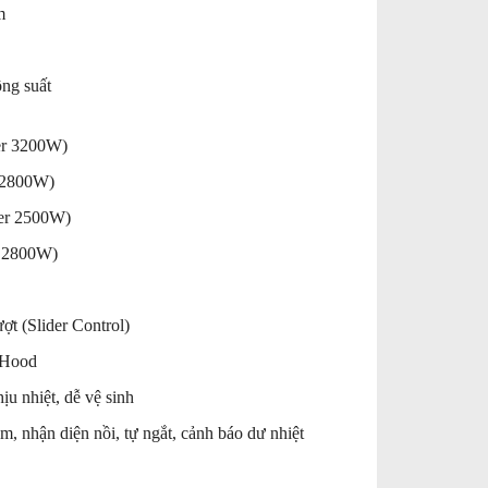
m
ng suất
er 3200W)
r 2800W)
ter 2500W)
r 2800W)
ợt (Slider Control)
²Hood
ịu nhiệt, dễ vệ sinh
m, nhận diện nồi, tự ngắt, cảnh báo dư nhiệt