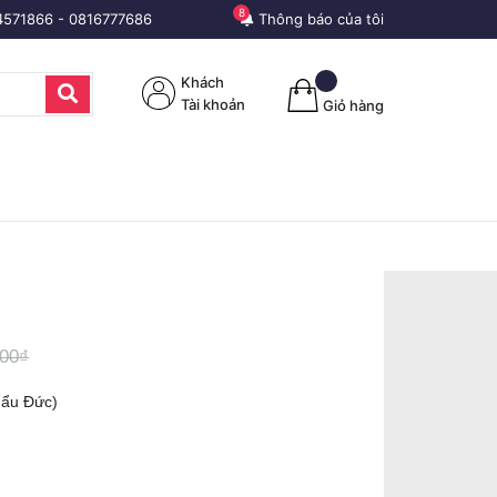
8
4571866
-
0816777686
Thông báo của tôi
Khách
Tài khoản
Giỏ hàng
000₫
hẩu Đức)