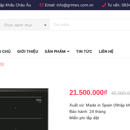
Nhập Khẩu Châu Âu
Email:
info@grimex.com.vn
Tư vấn:
083
Chọn danh mục
 CHỦ
GIỚI THIỆU
SẢN PHẨM
TIN TỨC
LIÊN HỆ
bo
1E
21.500.000₫
45.000.
Xuất xứ: Made in Spain (Nhập k
Bảo hành: 24 tháng
Miễn phí lắp đặt