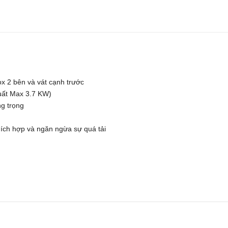
ox 2 bên và vát cạnh trước
suất Max 3.7 KW)
ng trọng
thích hợp và ngăn ngừa sự quá tải