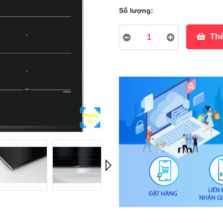
Số lượng:
Thê
Phóng
to