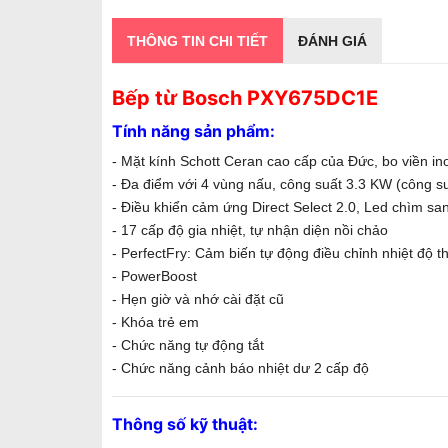
THÔNG TIN CHI TIẾT
ĐÁNH GIÁ
Bếp từ Bosch PXY675DC1E
Tính năng sản phẩm:
- Mặt kính Schott Ceran cao cấp của Đức, bo viền in
- Đa điểm với 4 vùng nấu, công suất 3.3 KW (công 
- Điều khiển cảm ứng Direct Select 2.0, Led chìm sa
- 17 cấp độ gia nhiệt, tự nhận diện nồi chảo
- PerfectFry: Cảm biến tự động điều chỉnh nhiệt độ 
- PowerBoost
- Hẹn giờ và nhớ cài đặt cũ
- Khóa trẻ em
- Chức năng tự động tắt
- Chức năng cảnh báo nhiệt dư 2 cấp độ
Thông số kỹ thuật: