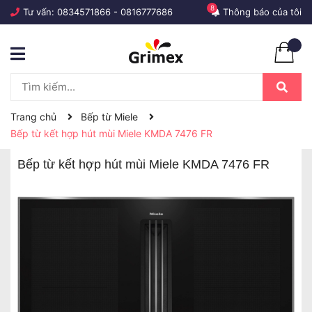
8
Tư vấn:
0834571866
-
0816777686
Thông báo của tôi
Trang chủ
Bếp từ Miele
Bếp từ kết hợp hút mùi Miele KMDA 7476 FR
Bếp từ kết hợp hút mùi Miele KMDA 7476 FR