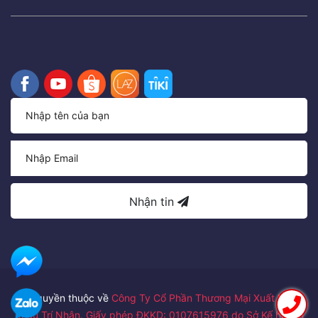
Nhận tin
Bản quyền thuộc về
Công Ty Cổ Phần Thương Mại Xuất Nhập
Khẩu Trí Nhân. Giấy phép ĐKKD: 0107615976 do Sở Kế hoạch