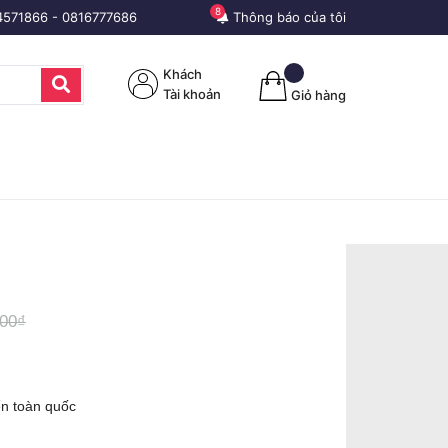
8
4571866
-
0816777686
Thông báo của tôi
Khách
Tài khoản
Giỏ hàng
000₫
ển toàn quốc