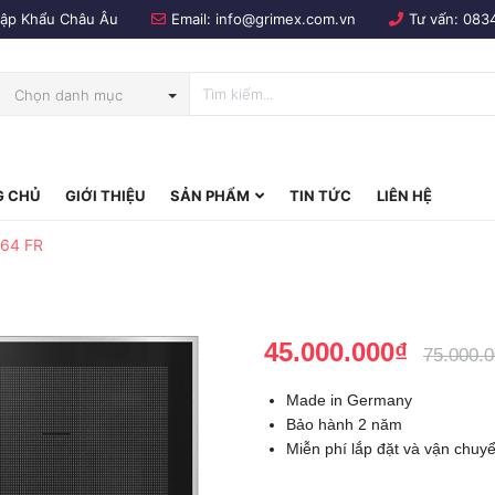
Nhập Khẩu Châu Âu
Email:
info@grimex.com.vn
Tư vấn:
083
Chọn danh mục
 CHỦ
GIỚI THIỆU
SẢN PHẨM
TIN TỨC
LIÊN HỆ
bo
564 FR
45.000.000₫
75.000.
Made in Germany
Bảo hành 2 năm
Miễn phí lắp đặt và vận chuy