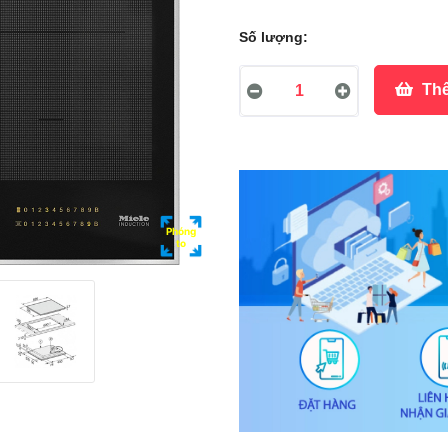
Số lượng:
Thê
Phóng
to