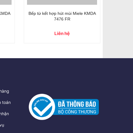
e KMDA
Bếp từ kết hợp hút mùi Miele KMDA
Bếp từ kế
7476 FR
Liên hệ
hàng
 toán
nhận
vụ