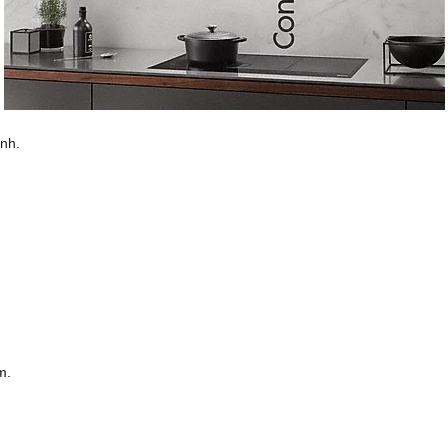
nh.
m.