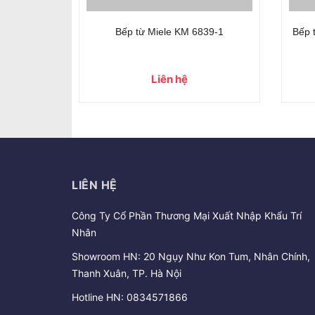
97 FR
Bếp từ Miele KM 6839-1
Bếp 
Liên hệ
LIÊN HỆ
Công Ty Cổ Phần Thương Mại Xuất Nhập Khẩu Trí
Nhân
Showroom HN: 20 Ngụy Như Kon Tum, Nhân Chính,
Thanh Xuân, TP. Hà Nội
Hotline HN:
0834571866