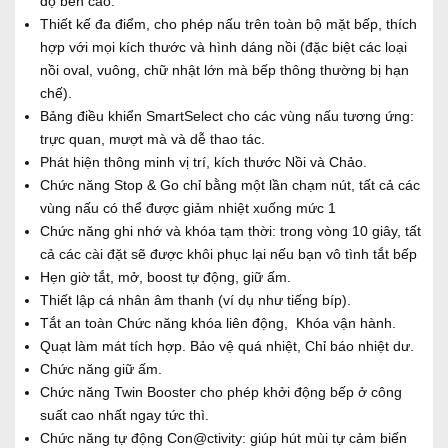
độ bền cao.
Thiết kế đa điểm, cho phép nấu trên toàn bộ mặt bếp, thích
hợp với mọi kích thước và hình dáng nồi (đặc biệt các loại
nồi oval, vuông, chữ nhật lớn mà bếp thông thường bị hạn
chế).
Bảng điều khiển SmartSelect cho các vùng nấu tương ứng:
trực quan, mượt mà và dễ thao tác.
Phát hiện thông minh vị trí, kích thước Nồi và Chảo.
Chức năng Stop & Go chỉ bằng một lần chạm nút, tất cả các
vùng nấu có thể được giảm nhiệt xuống mức 1
Chức năng ghi nhớ và khóa tạm thời: trong vòng 10 giây, tất
cả các cài đặt sẽ được khôi phục lại nếu bạn vô tình tắt bếp
Hẹn giờ tắt, mở, boost tự động, giữ ấm.
Thiết lập cá nhân âm thanh (ví dụ như tiếng bíp).
Tắt an toàn Chức năng khóa liên động, Khóa vận hành.
Quạt làm mát tích hợp. Bảo vệ quá nhiệt, Chỉ báo nhiệt dư.
Chức năng giữ ấm.
Chức năng Twin Booster cho phép khởi động bếp ở công
suất cao nhất ngay tức thì.
Chức năng tự động Con@ctivity: giúp hút mùi tự cảm biến