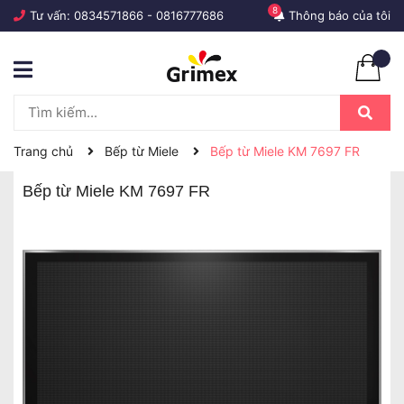
8
Tư vấn:
0834571866
-
0816777686
Thông báo của tôi
Trang chủ
Bếp từ Miele
Bếp từ Miele KM 7697 FR
Bếp từ Miele KM 7697 FR