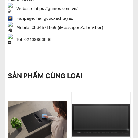
Website:
https://grimex.com.vn/
Fanpage:
hangducxachtayaz
Mobile:
0834571866
(iMessage/ Zalo/ Viber)
Tel:
02439963886
SẢN PHẨM CÙNG LOẠI