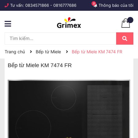
8
Tư vấn:
0834571866
-
0816777686
Thông báo của tôi
Trang chủ
Bếp từ Miele
Bếp từ Miele KM 7474 FR
Bếp từ Miele KM 7474 FR