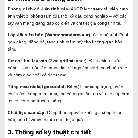
Phong cách cổ điển tinh xảo:
AXOR Montreux tái hiện hình
ảnh thiết bị phòng tắm của thời kỳ đầu công nghiệp – với các
tay vặn mang dáng dấp cổ điển và chi tiết gia công tinh tế.
Lắp đặt viền bồn (Wannenrandarmatur):
Giúp bố trí thiết bị
gọn gàng, đồng bộ, tăng tính thẩm mỹ cho không gian bồn
tắm.
Cơ chế hai tay vặn (Zweigriffmischer):
Điều chỉnh nước
nóng – lạnh độc lập, mang lại trải nghiệm sử dụng chuẩn xác
và cảm giác hoài cổ đặc trưng.
Tông màu nickel gebürstet:
Bề mặt mờ sang trọng, phản
chiếu ánh sáng mềm mại, tạo cảm giác ấm áp và cao cấp hơn
so với chrome truyền thống.
Chất liệu cao cấp:
Đồng thau nguyên khối, gia công hoàn
hảo, bền bỉ và chống ăn mòn hiệu quả.
3. Thông số kỹ thuật chi tiết