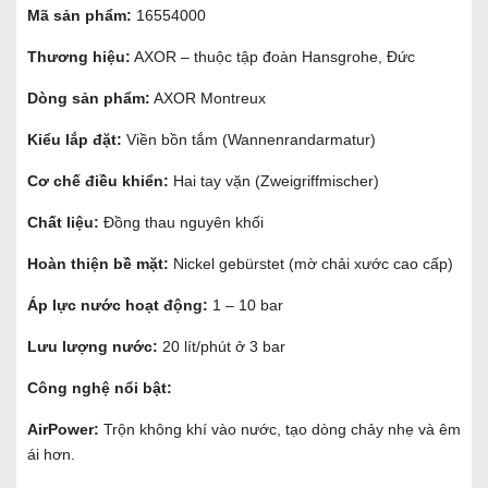
Mã sản phẩm:
16554000
Thương hiệu:
AXOR – thuộc tập đoàn Hansgrohe, Đức
Dòng sản phẩm:
AXOR Montreux
Kiểu lắp đặt:
Viền bồn tắm (Wannenrandarmatur)
Cơ chế điều khiển:
Hai tay vặn (Zweigriffmischer)
Chất liệu:
Đồng thau nguyên khối
Hoàn thiện bề mặt:
Nickel gebürstet (mờ chải xước cao cấp)
Áp lực nước hoạt động:
1 – 10 bar
Lưu lượng nước:
20 lít/phút ở 3 bar
Công nghệ nổi bật:
AirPower:
Trộn không khí vào nước, tạo dòng chảy nhẹ và êm
ái hơn.