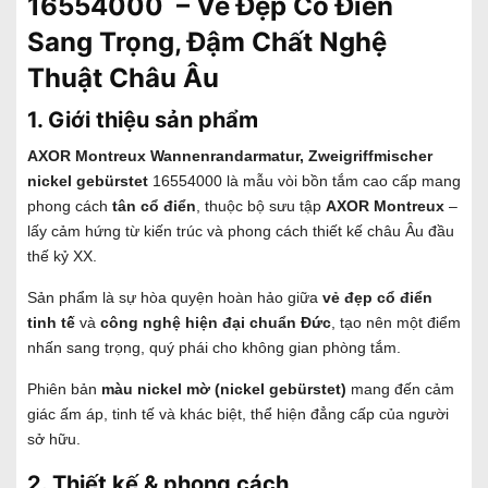
16554000
– Vẻ Đẹp Cổ Điển
Sang Trọng, Đậm Chất Nghệ
Thuật Châu Âu
1. Giới thiệu sản phẩm
AXOR Montreux Wannenrandarmatur, Zweigriffmischer
nickel gebürstet
16554000
là mẫu vòi bồn tắm cao cấp mang
phong cách
tân cổ điển
, thuộc bộ sưu tập
AXOR Montreux
–
lấy cảm hứng từ kiến trúc và phong cách thiết kế châu Âu đầu
thế kỷ XX.
Sản phẩm là sự hòa quyện hoàn hảo giữa
vẻ đẹp cổ điển
tinh tế
và
công nghệ hiện đại chuẩn Đức
, tạo nên một điểm
nhấn sang trọng, quý phái cho không gian phòng tắm.
Phiên bản
màu nickel mờ (nickel gebürstet)
mang đến cảm
giác ấm áp, tinh tế và khác biệt, thể hiện đẳng cấp của người
sở hữu.
2. Thiết kế & phong cách