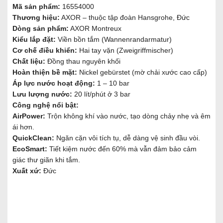
Mã sản phẩm:
16554000
Thương hiệu:
AXOR – thuộc tập đoàn Hansgrohe, Đức
Dòng sản phẩm:
AXOR Montreux
Kiểu lắp đặt:
Viền bồn tắm (Wannenrandarmatur)
Cơ chế điều khiển:
Hai tay vặn (Zweigriffmischer)
Chất liệu:
Đồng thau nguyên khối
Hoàn thiện bề mặt:
Nickel gebürstet (mờ chải xước cao cấp)
Áp lực nước hoạt động:
1 – 10 bar
Lưu lượng nước:
20 lít/phút ở 3 bar
Công nghệ nổi bật:
AirPower:
Trộn không khí vào nước, tạo dòng chảy nhẹ và êm
ái hơn.
QuickClean:
Ngăn cặn vôi tích tụ, dễ dàng vệ sinh đầu vòi.
EcoSmart:
Tiết kiệm nước đến 60% mà vẫn đảm bảo cảm
giác thư giãn khi tắm.
Xuất xứ:
Đức