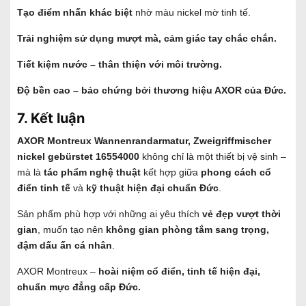
Tạo điểm nhấn khác biệt
nhờ màu nickel mờ tinh tế.
Trải nghiệm sử dụng mượt mà, cảm giác tay chắc chắn.
Tiết kiệm nước – thân thiện với môi trường.
Độ bền cao – bảo chứng bởi thương hiệu AXOR của Đức.
7. Kết luận
AXOR Montreux Wannenrandarmatur, Zweigriffmischer
nickel gebürstet 16554000
không chỉ là một thiết bị vệ sinh –
mà là
tác phẩm nghệ thuật
kết hợp giữa
phong cách cổ
điển tinh tế
và
kỹ thuật hiện đại chuẩn Đức
.
Sản phẩm phù hợp với những ai yêu thích
vẻ đẹp vượt thời
gian
, muốn tạo nên
không gian phòng tắm sang trọng,
đậm dấu ấn cá nhân
.
AXOR Montreux –
hoài niệm cổ điển, tinh tế hiện đại,
chuẩn mực đẳng cấp Đức.