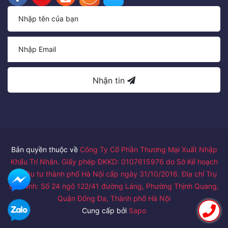
Nhận tin
Bản quyền thuộc về
Công Ty Cổ Phần Thương Mại Xuất Nhập
Khẩu Trí Nhân. Giấy phép ĐKKD: 0107615976 do Sở Kế hoạch
và Đầu tư thành phố Hà Nội cấp ngày 31/10/2016. Địa chỉ Trụ
sở chính: Số 24 ngõ 122/41 đường Láng, Phường Thịnh Quang,
Quận Đống Đa, Thành phố Hà Nội
Cung cấp bởi
Sapo