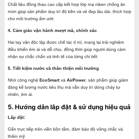
Chất liệu đồng thau cao cấp kết hợp lớp mạ niken chống ăn
mòn giúp sản phẩm duy trì độ bền và vẻ đẹp lâu dài, thích hợp
cho môi trường ẩm ướt.
4. Cảm giác vận hành mượt mà, chính xác
Hai tay vặn độc lập được chế tác tỉ mỉ, mang lại trải nghiệm
điều khiển êm ái và dễ chịu, đồng thời giúp người dùng cảm
nhận sự chắc chắn và tinh tế của từng chi tiết.
5. Tiết kiệm nước và thân thiện môi trường
Nhờ công nghệ
EcoSmart
và
AirPower
, sản phẩm giúp giảm
đáng kể lượng nước tiêu thụ mà vẫn duy trì dòng chảy tự
nhiên, êm ái.
5. Hướng dẫn lắp đặt & sử dụng hiệu quả
Lắp đặt:
Gắn trực tiếp trên viền bồn tắm, đảm bảo độ vững chắc và
thẩm mỹ.