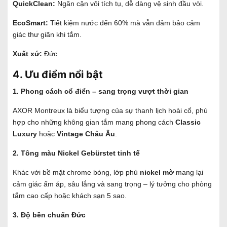
QuickClean:
Ngăn cặn vôi tích tụ, dễ dàng vệ sinh đầu vòi.
EcoSmart:
Tiết kiệm nước đến 60% mà vẫn đảm bảo cảm
giác thư giãn khi tắm.
Xuất xứ:
Đức
4. Ưu điểm nổi bật
1. Phong cách cổ điển – sang trọng vượt thời gian
AXOR Montreux là biểu tượng của sự thanh lịch hoài cổ, phù
hợp cho những không gian tắm mang phong cách
Classic
Luxury
hoặc
Vintage Châu Âu
.
2. Tông màu Nickel Gebürstet tinh tế
Khác với bề mặt chrome bóng, lớp phủ
nickel mờ
mang lại
cảm giác ấm áp, sâu lắng và sang trọng – lý tưởng cho phòng
tắm cao cấp hoặc khách sạn 5 sao.
3. Độ bền chuẩn Đức