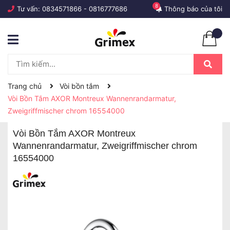
8
Tư vấn:
0834571866
-
0816777686
Thông báo của tôi
Trang chủ
Vòi bồn tắm
Vòi Bồn Tắm AXOR Montreux Wannenrandarmatur,
Zweigriffmischer chrom 16554000
Vòi Bồn Tắm AXOR Montreux
Wannenrandarmatur, Zweigriffmischer chrom
16554000