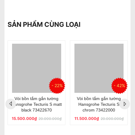
SẢN PHẨM CÙNG LOẠI
%
- 22%
- 42%
Vòi bồn tắm gắn tường
Vòi bồn tắm gắn tường
Hansgrohe Tecturis S matt
Hansgrohe Tecturis S
black 73422670
chrom 73422000
15.500.000₫
11.500.000₫
20.000.000₫
20.000.000₫