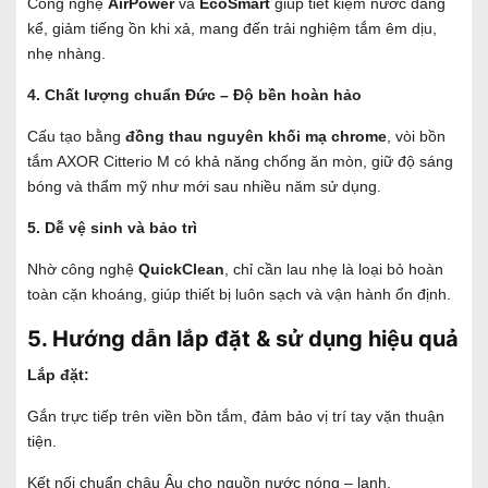
Công nghệ
AirPower
và
EcoSmart
giúp tiết kiệm nước đáng
kể, giảm tiếng ồn khi xả, mang đến trải nghiệm tắm êm dịu,
nhẹ nhàng.
4. Chất lượng chuẩn Đức – Độ bền hoàn hảo
Cấu tạo bằng
đồng thau nguyên khối mạ chrome
, vòi bồn
tắm AXOR Citterio M có khả năng chống ăn mòn, giữ độ sáng
bóng và thẩm mỹ như mới sau nhiều năm sử dụng.
5. Dễ vệ sinh và bảo trì
Nhờ công nghệ
QuickClean
, chỉ cần lau nhẹ là loại bỏ hoàn
toàn cặn khoáng, giúp thiết bị luôn sạch và vận hành ổn định.
5. Hướng dẫn lắp đặt & sử dụng hiệu quả
Lắp đặt:
Gắn trực tiếp trên viền bồn tắm, đảm bảo vị trí tay vặn thuận
tiện.
Kết nối chuẩn châu Âu cho nguồn nước nóng – lạnh.