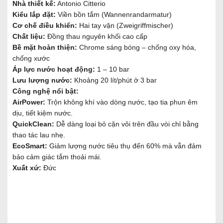
Nhà thiết kế:
Antonio Citterio
Kiểu lắp đặt:
Viền bồn tắm (Wannenrandarmatur)
Cơ chế điều khiển:
Hai tay vặn (Zweigriffmischer)
Chất liệu:
Đồng thau nguyên khối cao cấp
Bề mặt hoàn thiện:
Chrome sáng bóng – chống oxy hóa,
chống xước
Áp lực nước hoạt động:
1 – 10 bar
Lưu lượng nước:
Khoảng 20 lít/phút ở 3 bar
Công nghệ nổi bật:
AirPower:
Trộn không khí vào dòng nước, tạo tia phun êm
dịu, tiết kiệm nước.
QuickClean:
Dễ dàng loại bỏ cặn vôi trên đầu vòi chỉ bằng
thao tác lau nhẹ.
EcoSmart:
Giảm lượng nước tiêu thụ đến 60% mà vẫn đảm
bảo cảm giác tắm thoải mái.
Xuất xứ:
Đức