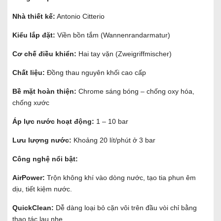
Nhà thiết kế:
Antonio Citterio
Kiểu lắp đặt:
Viền bồn tắm (Wannenrandarmatur)
Cơ chế điều khiển:
Hai tay vặn (Zweigriffmischer)
Chất liệu:
Đồng thau nguyên khối cao cấp
Bề mặt hoàn thiện:
Chrome sáng bóng – chống oxy hóa,
chống xước
Áp lực nước hoạt động:
1 – 10 bar
Lưu lượng nước:
Khoảng 20 lít/phút ở 3 bar
Công nghệ nổi bật:
AirPower:
Trộn không khí vào dòng nước, tạo tia phun êm
dịu, tiết kiệm nước.
QuickClean:
Dễ dàng loại bỏ cặn vôi trên đầu vòi chỉ bằng
thao tác lau nhẹ.