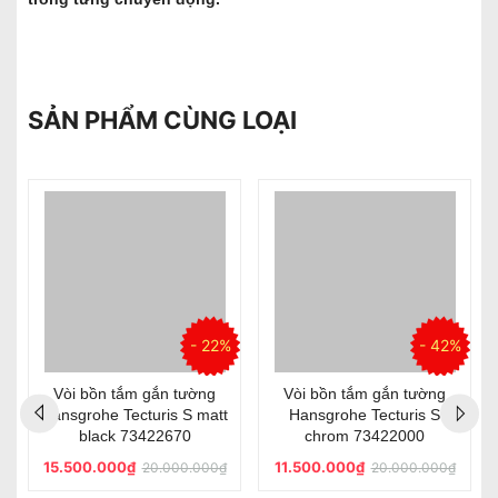
SẢN PHẨM CÙNG LOẠI
%
- 22%
- 42%
Vòi bồn tắm gắn tường
Vòi bồn tắm gắn tường
Hansgrohe Tecturis S matt
Hansgrohe Tecturis S
black 73422670
chrom 73422000
15.500.000₫
11.500.000₫
20.000.000₫
20.000.000₫