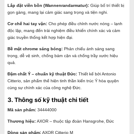
Lắp đặt viền bồn (Wannenrandarmatur):
Giúp bố trí thiết bị
gọn gàng, mang lại cảm giác sang trọng và tiện nghi.
Cơ chế hai tay vặn:
Cho phép điều chỉnh nước nóng – lạnh
độc lập, mang đến trải nghiệm điều khiển chính xác và cảm
giác truyền thống kết hợp hiện đại.
Bề mặt chrome sáng bóng:
Phản chiếu ánh sáng sang
trọng, dễ vệ sinh, chống bám cặn và chống trầy xước hiệu
quả.
Đậm chất Ý – chuẩn kỹ thuật Đức:
Thiết kế bởi Antonio
Citterio, sản phẩm thể hiện tinh thần kiến trúc Ý hòa quyện
cùng sự chính xác của công nghệ Đức.
3. Thông số kỹ thuật chi tiết
Mã sản phẩm:
34444000
Thương hiệu:
AXOR – thuộc tập đoàn Hansgrohe, Đức
Dòng sản phẩm:
AXOR Citterio M