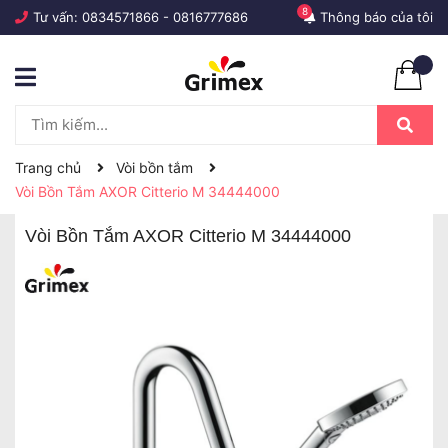
8
Tư vấn:
0834571866
-
0816777686
Thông báo của tôi
Trang chủ
Vòi bồn tắm
Vòi Bồn Tắm AXOR Citterio M 34444000
Vòi Bồn Tắm AXOR Citterio M 34444000