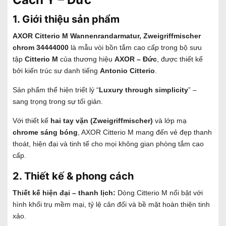
1. Giới thiệu sản phẩm
AXOR Citterio M Wannenrandarmatur, Zweigriffmischer
chrom 34444000
là mẫu vòi bồn tắm cao cấp trong bộ sưu
tập
Citterio M
của thương hiệu
AXOR – Đức
, được thiết kế
bởi kiến trúc sư danh tiếng
Antonio Citterio
.
Sản phẩm thể hiện triết lý “
Luxury through simplicity
” –
sang trọng trong sự tối giản.
Với thiết kế
hai tay vặn (Zweigriffmischer)
và lớp mạ
chrome sáng bóng
, AXOR Citterio M mang đến vẻ đẹp thanh
thoát, hiện đại và tinh tế cho mọi không gian phòng tắm cao
cấp.
2. Thiết kế & phong cách
Thiết kế hiện đại – thanh lịch:
Dòng Citterio M nổi bật với
hình khối trụ mềm mại, tỷ lệ cân đối và bề mặt hoàn thiện tinh
xảo.