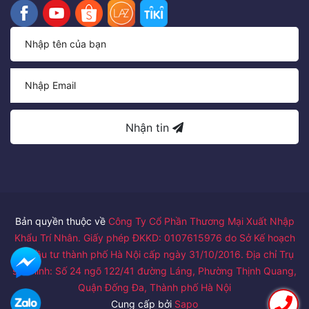
Nhận tin
Bản quyền thuộc về
Công Ty Cổ Phần Thương Mại Xuất Nhập
Khẩu Trí Nhân. Giấy phép ĐKKD: 0107615976 do Sở Kế hoạch
và Đầu tư thành phố Hà Nội cấp ngày 31/10/2016. Địa chỉ Trụ
sở chính: Số 24 ngõ 122/41 đường Láng, Phường Thịnh Quang,
Quận Đống Đa, Thành phố Hà Nội
Cung cấp bởi
Sapo