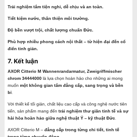
Trải nghiệm tắm tiện nghi, dễ chịu và an toàn.
Tiết kiệm nước, thân thiện môi trường.
Độ bền vượt trội, chất lượng chuẩn Đức.
Phù hợp nhiều phong cách nội thất – từ hiện đại đến cổ
điển tinh giản.
7. Kết luận
AXOR Citterio M Wannenrandarmatur, Zweigriffmischer
chrom 34444000
là lựa chọn hoàn hảo cho những ai mong
muốn
một không gian tắm đẳng cấp, sang trọng và bền
bỉ
.
Với thiết kế tối giản, chất liệu cao cấp và công nghệ nước tiên
tiến, sản phẩm mang đến
trải nghiệm thư giãn tinh tế và sự
hài hòa hoàn hảo giữa nghệ thuật Ý – kỹ thuật Đức
.
AXOR Citterio M –
đẳng cấp trong từng chi tiết
, tinh tế
trong từng chuyển động.