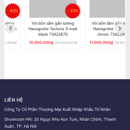
%
- 22%
- 42%
Vòi bồn tắm gắn tường
Vòi bồn tắm gắn tường
Hansgrohe Tecturis S matt
Hansgrohe Tecturis S
black 73422670
chrom 73422000
15.500.000₫
11.500.000₫
20.000.000₫
20.000.000₫
LIÊN HỆ
Công Ty Cổ Phần Thương Mại Xuất Nhập Khẩu Trí Nhân
Showroom HN: 20 Ngụy Như Kon Tum, Nhân Chính, Thanh
Xuân, TP. Hà Nội