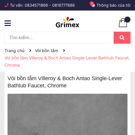
8
Tư vấn:
0834571866
-
0816777686
Thông báo của tôi
Trang chủ
Vòi bồn tắm
Vòi bồn tắm Villeroy & Boch Antao Single-Lever Bathtub Faucet,
Chrome
Vòi bồn tắm Villeroy & Boch Antao Single-Lever
Bathtub Faucet, Chrome