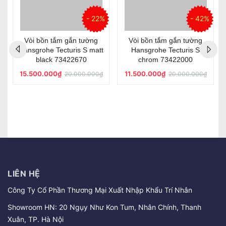
%
- 22%
- 42%
Vòi bồn tắm gắn tường
Vòi bồn tắm gắn tường
Hansgrohe Tecturis S matt
Hansgrohe Tecturis S
black 73422670
chrom 73422000
15.500.000₫
11.500.000₫
20.000.000₫
20.000.000₫
LIÊN HỆ
Công Ty Cổ Phần Thương Mại Xuất Nhập Khẩu Trí Nhân
Showroom HN: 20 Ngụy Như Kon Tum, Nhân Chính, Thanh
Xuân, TP. Hà Nội