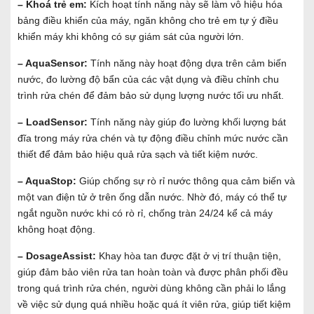
– Khoá trẻ em:
Kích hoạt tính năng này sẽ làm vô hiệu hóa
bảng điều khiển của máy, ngăn không cho trẻ em tự ý điều
khiển máy khi không có sự giám sát của người lớn.
– AquaSensor:
Tính năng này hoạt động dựa trên cảm biến
nước, đo lường độ bẩn của các vật dụng và điều chỉnh chu
trình rửa chén để đảm bảo sử dụng lượng nước tối ưu nhất.
– LoadSensor:
Tính năng này giúp đo lường khối lượng bát
đĩa trong máy rửa chén và tự động điều chỉnh mức nước cần
thiết để đảm bảo hiệu quả rửa sạch và tiết kiệm nước.
– AquaStop:
Giúp chống sự rò rỉ nước thông qua cảm biến và
một van điện tử ở trên ống dẫn nước. Nhờ đó, máy có thể tự
ngắt nguồn nước khi có rò rỉ, chống tràn 24/24 kể cả máy
không hoạt động.
– DosageAssist:
Khay hòa tan được đặt ở vị trí thuận tiện,
giúp đảm bảo viên rửa tan hoàn toàn và được phân phối đều
trong quá trình rửa chén, người dùng không cần phải lo lắng
về việc sử dụng quá nhiều hoặc quá ít viên rửa, giúp tiết kiệm