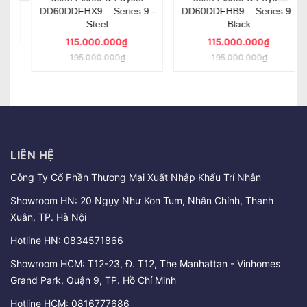
DD60DDFHX9 – Series 9 -
DD60DDFHB9 – Series 9 -
Steel
Black
115.000.000₫
115.000.000₫
195.000.000₫
195.000.000₫
LIÊN HỆ
Công Ty Cổ Phần Thương Mại Xuất Nhập Khẩu Trí Nhân
Showroom HN: 20 Ngụy Như Kon Tum, Nhân Chính, Thanh
Xuân, TP. Hà Nội
Hotline HN:
0834571866
Showroom HCM: T12-23, Đ. T12, The Manhattan - Vinhomes
Grand Park, Quận 9, TP. Hồ Chí Minh
Hotline HCM:
0816777686