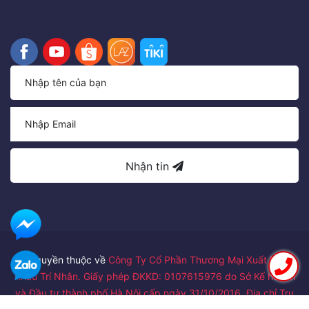
Nhận tin
Bản quyền thuộc về
Công Ty Cổ Phần Thương Mại Xuất Nhập
Khẩu Trí Nhân. Giấy phép ĐKKD: 0107615976 do Sở Kế hoạch
và Đầu tư thành phố Hà Nội cấp ngày 31/10/2016. Địa chỉ Trụ