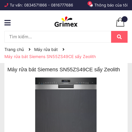
8
Tư vấn:
0834571866
-
0816777686
Thông báo của tôi
Trang chủ
Máy rửa bát
Máy rửa bát Siemens SN55ZS49CE sấy Zeolith
Máy rửa bát Siemens SN55ZS49CE sấy Zeolith