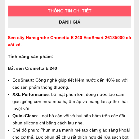
THÔNG TIN CHI TIẾT
ĐÁNH GIÁ
Sen cây Hansgrohe Crometta E 240 EcoSmart 26185000 có
vòi xả.
Tính năng sản phẩm:
Bát sen Crometta E 240
EcoSmart:
Công nghệ giúp tiết kiệm nước đến 40% so với
các sản phẩm thông thường.
XXL Performance
: bề mặt phun lớn, dòng nước tạo cảm
giác giống cơn mưa mùa hạ ấm áp và mang lại sự thư thái
tuyệt vời.
QuickClean
: Loại bỏ cặn vôi và bụi bẩn bám trên các đầu
phun silicone chỉ bằng cách lau nhẹ.
Chế độ phun: Phun mưa mạnh mẽ tạo cảm giác sảng khoái
cho cơ thể. Lực phun dễ chịu rất thích hợp để rửa sạch bọt