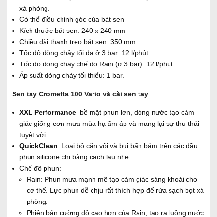
xà phòng.
Có thể điều chỉnh góc của bát sen
Kích thước bát sen: 240 x 240 mm
Chiều dài thanh treo bát sen: 350 mm
Tốc độ dòng chảy tối đa ở 3 bar: 12 l/phút
Tốc độ dòng chảy chế độ Rain (ở 3 bar): 12 l/phút
Áp suất dòng chảy tối thiểu: 1 bar.
Sen tay Crometta 100 Vario và cài sen tay
XXL Performance
: bề mặt phun lớn, dòng nước tạo cảm
giác giống cơn mưa mùa hạ ấm áp và mang lại sự thư thái
tuyệt vời.
QuickClean
: Loại bỏ cặn vôi và bụi bẩn bám trên các đầu
phun silicone chỉ bằng cách lau nhẹ.
Chế độ phun:
Rain: Phun mưa mạnh mẽ tạo cảm giác sảng khoái cho
cơ thể. Lực phun dễ chịu rất thích hợp để rửa sạch bọt xà
phòng.
Phiên bản cường độ cao hơn của Rain, tạo ra luồng nước