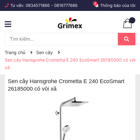
8
Tư vấn:
0834571866
-
0816777686
Thông báo của tôi
Trang chủ
Sen cây
Sen cây Hansgrohe Crometta E 240 EcoSmart 26185000 có vòi
xả
Sen cây Hansgrohe Crometta E 240 EcoSmart
26185000 có vòi xả