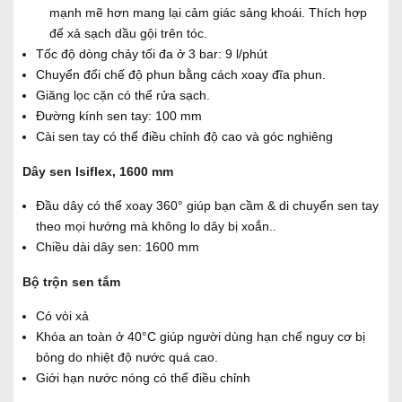
mạnh mẽ hơn mang lại cảm giác sảng khoái. Thích hợp
để xả sạch dầu gội trên tóc.
Tốc độ dòng chảy tối đa ở 3 bar
: 9 l/phút
Chuyển đổi chế độ phun bằng cách xoay đĩa phun.
Giăng lọc cặn có thể rửa sạch.
Đường kính sen tay: 100 mm
Cài sen tay có thể điều chỉnh độ cao và góc nghiêng
Dây sen Isiflex, 1600 mm
Đầu dây có thể xoay 360° giúp bạn cầm & di chuyển sen tay
theo mọi hướng mà không lo dây bị xoắn..
Chiều dài dây sen: 1600 mm
Bộ trộn sen tắm
Có vòi xả
Khóa an toàn ở 40°C giúp người dùng hạn chế nguy cơ bị
bỏng do nhiệt độ nước quá cao.
Giới hạn nước nóng có thể điều chỉnh