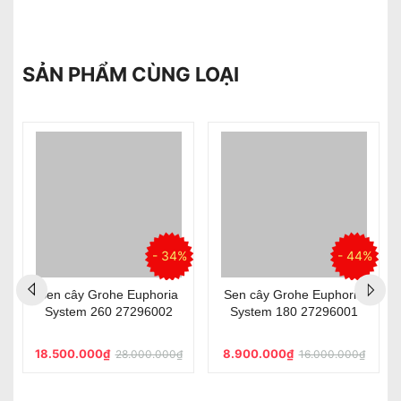
SẢN PHẨM CÙNG LOẠI
%
- 34%
- 44%
Sen cây Grohe Euphoria
Sen cây Grohe Euphoria
System 260 27296002
System 180 27296001
18.500.000₫
8.900.000₫
28.000.000₫
16.000.000₫