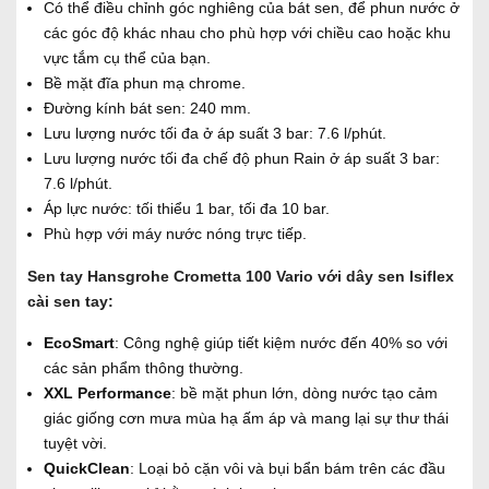
Có thể điều chỉnh góc nghiêng của bát sen, để phun nước ở
các góc độ khác nhau cho phù hợp với chiều cao hoặc khu
vực tắm cụ thể của bạn.
Bề mặt đĩa phun mạ chrome.
Đường kính bát sen: 240 mm.
Lưu lượng nước tối đa ở áp suất 3 bar: 7.6 l/phút.
Lưu lượng nước tối đa chế độ phun Rain ở áp suất 3 bar:
7.6 l/phút.
Áp lực nước: tối thiểu 1 bar, tối đa 10 bar.
Phù hợp với máy nước nóng trực tiếp.
Sen tay Hansgrohe Crometta 100 Vario với dây sen Isiflex
cài sen tay:
EcoSmart
: Công nghệ giúp tiết kiệm nước đến 40% so với
các sản phẩm thông thường.
XXL Performance
: bề mặt phun lớn, dòng nước tạo cảm
giác giống cơn mưa mùa hạ ấm áp và mang lại sự thư thái
tuyệt vời.
QuickClean
: Loại bỏ cặn vôi và bụi bẩn bám trên các đầu