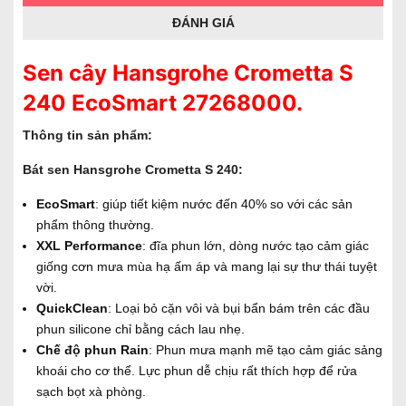
ĐÁNH GIÁ
Sen cây Hansgrohe Crometta S
240 EcoSmart 27268000.
Thông tin sản phẩm:
Bát sen Hansgrohe Crometta S 240:
EcoSmart
: giúp tiết kiệm nước đến 40% so với các sản
phẩm thông thường.
XXL Performance
: đĩa phun lớn, dòng nước tạo cảm giác
giống cơn mưa mùa hạ ấm áp và mang lại sự thư thái tuyệt
vời.
QuickClean
: Loại bỏ cặn vôi và bụi bẩn bám trên các đầu
phun silicone chỉ bằng cách lau nhẹ.
Chế độ phun Rain
: Phun mưa mạnh mẽ tạo cảm giác sảng
khoái cho cơ thể. Lực phun dễ chịu rất thích hợp để rửa
sạch bọt xà phòng.