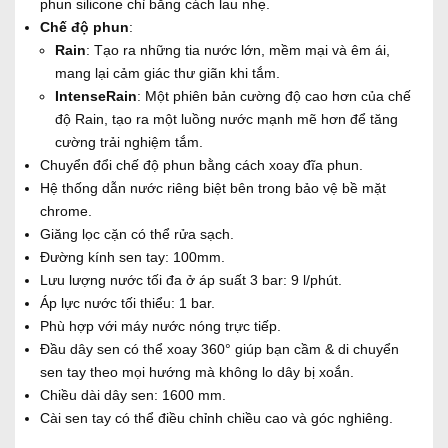
phun silicone chỉ bằng cách lau nhẹ.
Chế độ phun
:
Rain
: Tạo ra những tia nước lớn, mềm mại và êm ái,
mang lại cảm giác thư giãn khi tắm.
IntenseRain
: Một phiên bản cường độ cao hơn của chế
độ Rain, tạo ra một luồng nước mạnh mẽ hơn để tăng
cường trải nghiệm tắm.
Chuyển đổi chế độ phun bằng cách xoay đĩa phun.
Hệ thống dẫn nước riêng biệt bên trong bảo vệ bề mặt
chrome.
Giăng lọc cặn có thể rửa sạch.
Đường kính sen tay: 100mm.
Lưu lượng nước tối đa ở áp suất 3 bar: 9 l/phút.
Áp lực nước tối thiểu: 1 bar.
Phù hợp với máy nước nóng trực tiếp.
Đầu dây sen có thể xoay 360° giúp bạn cầm & di chuyển
sen tay theo mọi hướng mà không lo dây bị xoắn.
Chiều dài dây sen: 1600 mm.
Cài sen tay có thể điều chỉnh chiều cao và góc nghiêng.