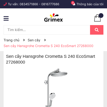
8
Tư vấn:
0834571866
-
0816777686
Thông báo của tôi
Trang chủ
Sen cây
Sen cây Hansgrohe Crometta S 240 EcoSmart 27268000
Sen cây Hansgrohe Crometta S 240 EcoSmart
27268000