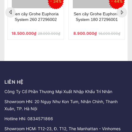
%
- 34%
- 44%
Sen cây Grohe Euphoria
Sen cây Grohe Euphoria
System 260 27296002
System 180 27296001
18.500.000₫
8.900.000₫
28.000.000₫
16.000.000₫
LIÊN HỆ
Công Ty Cổ Phần Thương Mại Xuất Nhập Khẩu Trí Nhân
Showroom HN: 20 Ngụy Như Kon Tum, Nhân Chính, Thanh
Xuân, TP. Hà Nội
Hotline HN:
0834571866
Showroom HCM: T12-23, Đ. T12, The Manhattan - Vinhomes