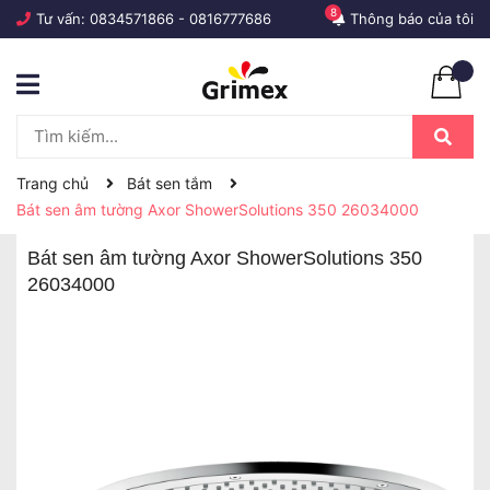
8
Tư vấn:
0834571866
-
0816777686
Thông báo của tôi
Trang chủ
Bát sen tắm
Bát sen âm tường Axor ShowerSolutions 350 26034000
Bát sen âm tường Axor ShowerSolutions 350
26034000