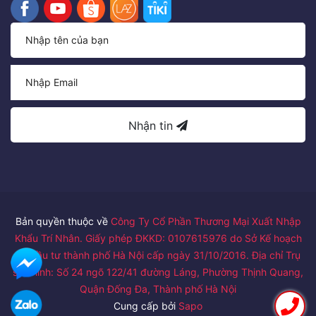
Nhận tin
Bản quyền thuộc về
Công Ty Cổ Phần Thương Mại Xuất Nhập
Khẩu Trí Nhân. Giấy phép ĐKKD: 0107615976 do Sở Kế hoạch
và Đầu tư thành phố Hà Nội cấp ngày 31/10/2016. Địa chỉ Trụ
sở chính: Số 24 ngõ 122/41 đường Láng, Phường Thịnh Quang,
Quận Đống Đa, Thành phố Hà Nội
Cung cấp bởi
Sapo