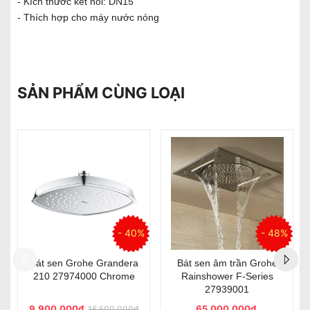
- Kích thước kết nối: DN15
- Thích hợp cho máy nước nóng
SẢN PHẨM CÙNG LOẠI
48%
he
Bát sen âm trần Grohe
Bát sen âm trần
s
Rainshower F-Series
Hansgrohe Raindance E
27286000
400 26252000
Liên hệ
Liên hệ