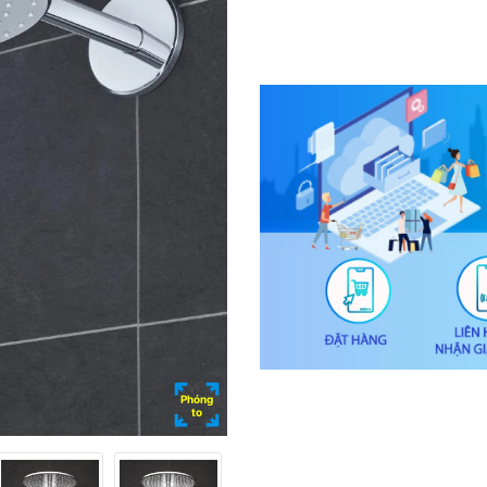
Phóng
to