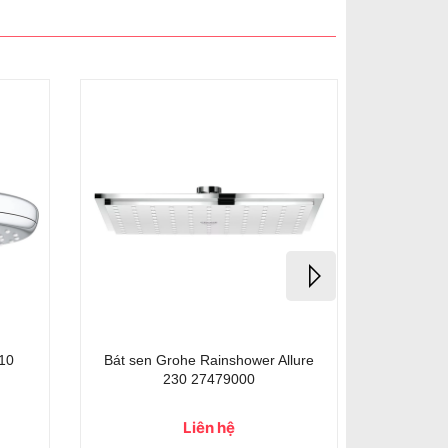
10
Bát sen Grohe Rainshower Allure
Bát se
230 27479000
Liên hệ