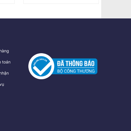
hàng
 toán
nhận
vụ