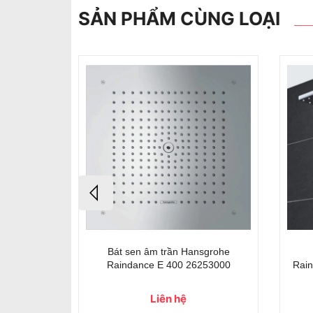
SẢN PHẨM CÙNG LOẠI
sgrohe
Bát sen âm trần Hansgrohe
252000
Raindance E 400 26253000
Rain
Liên hệ