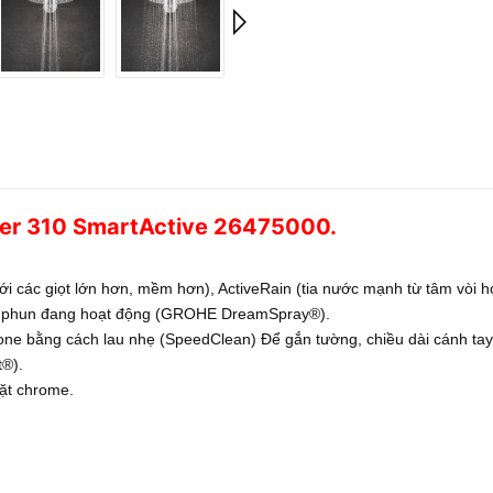
wer 310 SmartActive 26475000.
với các giọt lớn hơn, mềm hơn), ActiveRain (tia nước mạnh từ tâm vòi h
òi phun đang hoạt động (GROHE DreamSpray®).
cone bằng cách lau nhẹ (SpeedClean) Để gắn tường, chiều dài cánh ta
t®).
ặt chrome.