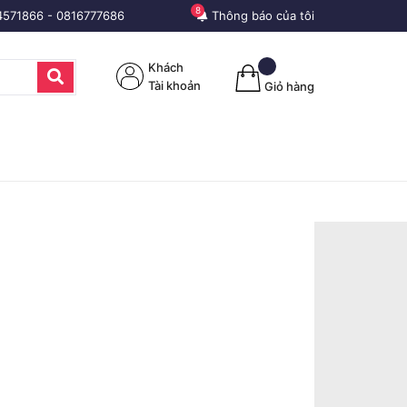
8
4571866
-
0816777686
Thông báo của tôi
Khách
Tài khoản
Giỏ hàng