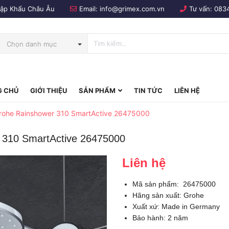
Nhập Khẩu Châu Âu
Email:
info@grimex.com.vn
Tư vấn:
083
Chọn danh mục
 CHỦ
GIỚI THIỆU
SẢN PHẨM
TIN TỨC
LIÊN HỆ
bo
rohe Rainshower 310 SmartActive 26475000
 310 SmartActive 26475000
Liên hệ
Mã sản phẩm: 26475000
Hãng sản xuất: Grohe
Xuất xứ: Made in Germany
Bảo hành: 2 năm