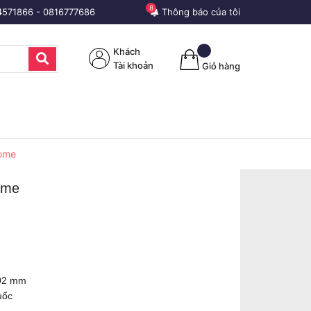
8
4571866
-
0816777686
Thông báo của tôi
Khách
Tài khoản
Giỏ hàng
rome
ome
302 mm
uốc