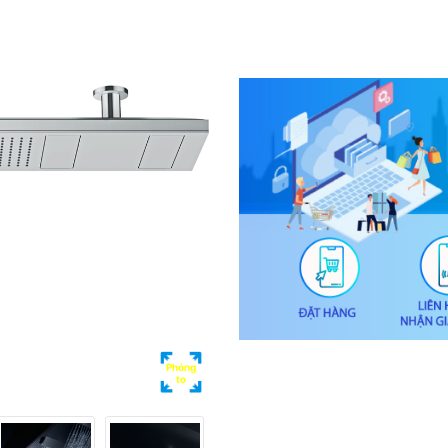
Phóng
to