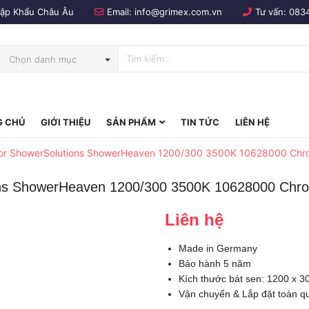
Nhập Khẩu Châu Âu
Email:
info@grimex.com.vn
Tư vấn:
083
Chọn danh mục
 CHỦ
GIỚI THIỆU
SẢN PHẨM
TIN TỨC
LIÊN HỆ
bo
Axor ShowerSolutions ShowerHeaven 1200/300 3500K 10628000 Ch
ions ShowerHeaven 1200/300 3500K 10628000 Chr
Liên hệ
Made in Germany
Bảo hành 5 năm
Kích thước bát sen: 1200 x 
Vận chuyển & Lắp đặt toàn q