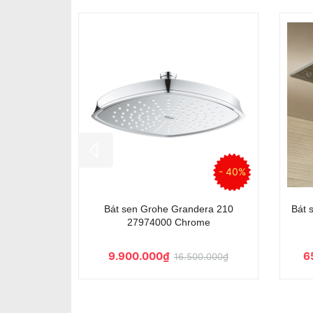
Bát sen âm trần Grohe Rainshower
Bát sen âm tr
F-Series 27286000
Raindance E 
Liên hệ
Liên