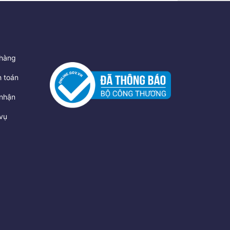
hàng
 toán
nhận
vụ