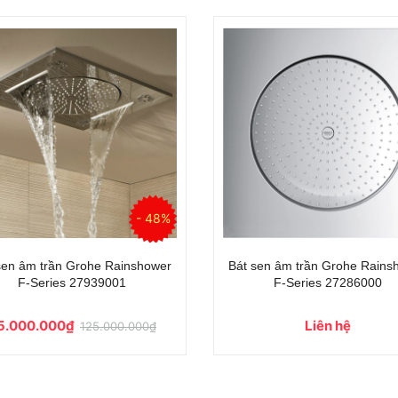
ần Hansgrohe
Bát sen âm trần Hansgrohe
400 26252000
Raindance E 400 26253000
 hệ
Liên hệ