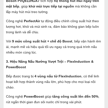
Bosch PVQ811HGA7
tích hợp
hệ thống hút mùi ngay trên
mặt bếp
, giúp
khử mùi trực tiếp tại nguồn
mà không cần
lắp máy hút mùi treo tường.
Công nghệ
PerfectAir
tự động điều chỉnh công suất hút theo
lượng hơi, khói và mùi sinh ra, đảm bảo không gian bếp luôn
trong lành và dễ chịu.
Với
9 mức công suất hút + chế độ Boost
, bếp vận hành êm
ái, mạnh mẽ và hiệu quả tối ưu ngay cả trong quá trình nấu
nhiều món cùng lúc.
3. Hiệu Năng Nấu Nướng Vượt Trội – FlexInduction &
PowerBoost
Bếp được trang bị
4 vùng nấu từ FlexInduction
, có thể linh
hoạt kết hợp thành vùng nấu lớn, phù hợp cho mọi loại nồi
chảo.
Công nghệ
PowerBoost
giúp
tăng công suất lên đến 50%
,
rút ngắn thời gian đun sôi nước chỉ trong vài phút.