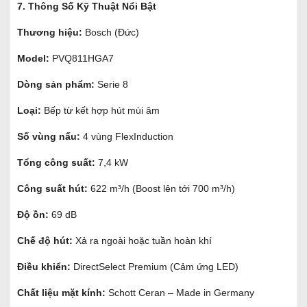
7. Thông Số Kỹ Thuật Nổi Bật
Thương hiệu:
Bosch (Đức)
Model:
PVQ811HGA7
Dòng sản phẩm:
Serie 8
Loại:
Bếp từ kết hợp hút mùi âm
Số vùng nấu:
4 vùng FlexInduction
Tổng công suất:
7,4 kW
Công suất hút:
622 m³/h (Boost lên tới 700 m³/h)
Độ ồn:
69 dB
Chế độ hút:
Xả ra ngoài hoặc tuần hoàn khí
Điều khiển:
DirectSelect Premium (Cảm ứng LED)
Chất liệu mặt kính:
Schott Ceran – Made in Germany