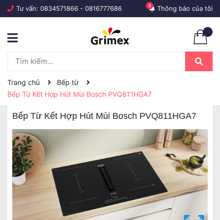
8
Tư vấn:
0834571866
-
0816777686
Thông báo của tôi
Trang chủ
Bếp từ
Bếp Từ Kết Hợp Hút Mùi Bosch PVQ811HGA7
Bếp Từ Kết Hợp Hút Mùi Bosch PVQ811HGA7