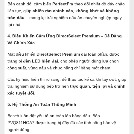
Bên cạnh đó, cảm biến
PerfectFry
theo dõi nhiệt độ đáy chảo
liên tục, giúp
chiên rán chính xác, không khét và không
tràn dầu
– mang lại trải nghiệm nấu ăn chuyên nghiệp ngay
tại nhà.
4. Điều Khiển Cảm Ứng DirectSelect Premium – Dễ Dàng
Và Chính Xác
Mặt điều khiển
DirectSelect Premium
dài toàn phần, được
trang bị
đèn LED hiện đại
, cho phép người dùng lựa chọn
công suất, vùng nấu và chức năng chỉ bằng một chạm.
Các ký hiệu hiển thị rõ ràng, dễ thao tác kể cả khi tay ướt, giúp
trải nghiệm sử dụng bếp trở nên
trực quan, tiện lợi và chính
xác tuyệt đối
.
5. Hệ Thống An Toàn Thông Minh
Bosch luôn đặt yếu tố an toàn lên hàng đầu. Bếp
PVQ811HGA7 được trang bị đầy đủ các tính năng bảo vệ
người dùng: