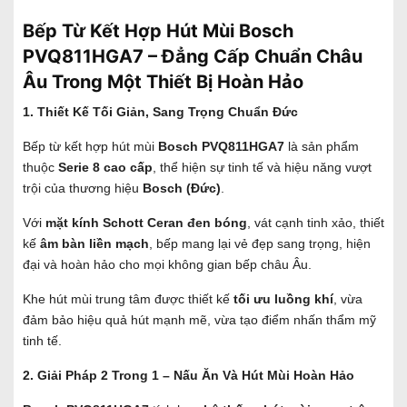
Bếp Từ Kết Hợp Hút Mùi Bosch
PVQ811HGA7 – Đẳng Cấp Chuẩn Châu
Âu Trong Một Thiết Bị Hoàn Hảo
1. Thiết Kế Tối Giản, Sang Trọng Chuẩn Đức
Bếp từ kết hợp hút mùi
Bosch PVQ811HGA7
là sản phẩm
thuộc
Serie 8 cao cấp
, thể hiện sự tinh tế và hiệu năng vượt
trội của thương hiệu
Bosch (Đức)
.
Với
mặt kính Schott Ceran đen bóng
, vát cạnh tinh xảo, thiết
kế
âm bàn liền mạch
, bếp mang lại vẻ đẹp sang trọng, hiện
đại và hoàn hảo cho mọi không gian bếp châu Âu.
Khe hút mùi trung tâm được thiết kế
tối ưu luồng khí
, vừa
đảm bảo hiệu quả hút mạnh mẽ, vừa tạo điểm nhấn thẩm mỹ
tinh tế.
2. Giải Pháp 2 Trong 1 – Nấu Ăn Và Hút Mùi Hoàn Hảo