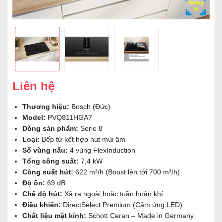
Phóng
to
Liên hệ
Thương hiệu:
Bosch (Đức)
Model:
PVQ811HGA7
Dòng sản phẩm:
Serie 8
Loại:
Bếp từ kết hợp hút mùi âm
Số vùng nấu:
4 vùng FlexInduction
Tổng công suất:
7,4 kW
Công suất hút:
622 m³/h (Boost lên tới 700 m³/h)
Độ ồn:
69 dB
Chế độ hút:
Xả ra ngoài hoặc tuần hoàn khí
Điều khiển:
DirectSelect Premium (Cảm ứng LED)
Chất liệu mặt kính:
Schott Ceran – Made in Germany