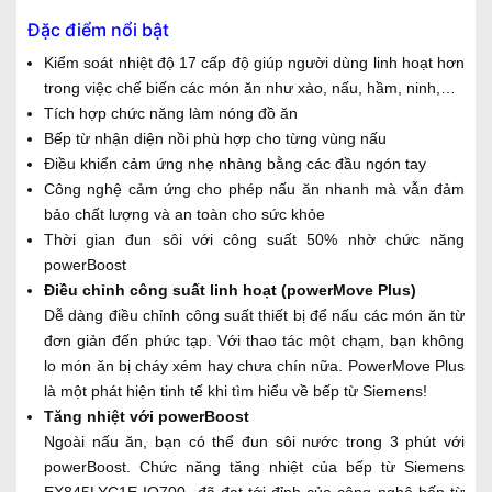
Đặc điểm nổi bật
Kiểm soát nhiệt độ 17 cấp độ giúp người dùng linh hoạt hơn
trong việc chế biến các món ăn như xào, nấu, hầm, ninh,…
Tích hợp chức năng làm nóng đồ ăn
Bếp từ nhận diện nồi phù hợp cho từng vùng nấu
Điều khiển cảm ứng nhẹ nhàng bằng các đầu ngón tay
Công nghệ cảm ứng cho phép nấu ăn nhanh mà vẫn đảm
bảo chất lượng và an toàn cho sức khỏe
Thời gian đun sôi với công suất 50% nhờ chức năng
powerBoost
Điều chỉnh công suất linh hoạt (powerMove Plus)
Dễ dàng điều chỉnh công suất thiết bị để nấu các món ăn từ
đơn giản đến phức tạp. Với thao tác một chạm, bạn không
lo món ăn bị cháy xém hay chưa chín nữa. PowerMove Plus
là một phát hiện tinh tế khi tìm hiểu về bếp từ Siemens!
Tăng nhiệt với powerBoost
Ngoài nấu ăn, bạn có thể đun sôi nước trong 3 phút với
powerBoost. Chức năng tăng nhiệt của bếp từ Siemens
EX845LYC1E IQ700 đã đạt tới đỉnh của công nghệ bếp từ