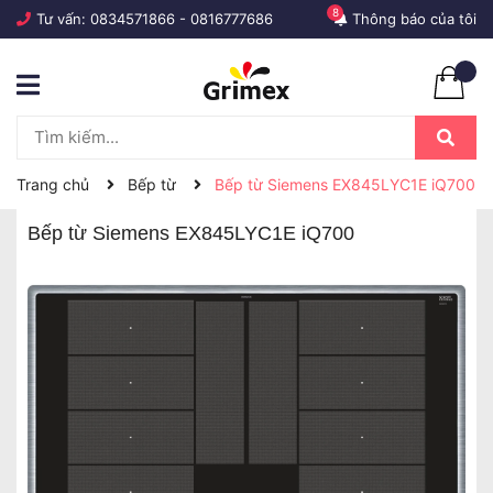
8
Tư vấn:
0834571866
-
0816777686
Thông báo của tôi
Trang chủ
Bếp từ
Bếp từ Siemens EX845LYC1E iQ700
Bếp từ Siemens EX845LYC1E iQ700