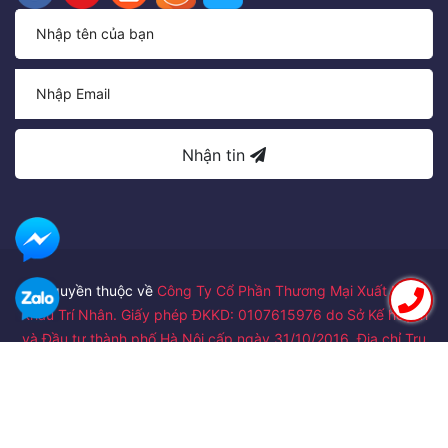
Nhận tin
Bản quyền thuộc về
Công Ty Cổ Phần Thương Mại Xuất Nhập
Khẩu Trí Nhân. Giấy phép ĐKKD: 0107615976 do Sở Kế hoạch
và Đầu tư thành phố Hà Nội cấp ngày 31/10/2016. Địa chỉ Trụ
sở chính: Số 24 ngõ 122/41 đường Láng, Phường Thịnh Quang,
Quận Đống Đa, Thành phố Hà Nội
Cung cấp bởi
Sapo