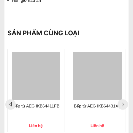
Hẹn giờ nấu ăn
SẢN PHẨM CÙNG LOẠI
Bếp từ AEG IKB64411FB
Bếp từ AEG IKB64431XB
Liên hệ
Liên hệ