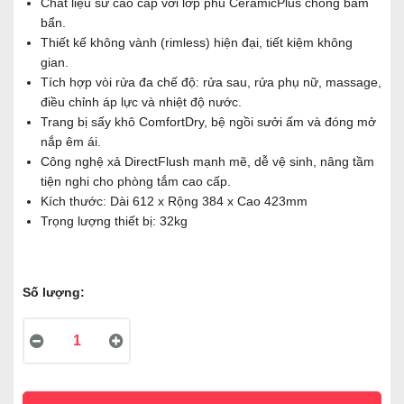
Chất liệu sứ cao cấp với lớp phủ CeramicPlus chống bám
bẩn.
Thiết kế không vành (rimless) hiện đại, tiết kiệm không
gian.
Tích hợp vòi rửa đa chế độ: rửa sau, rửa phụ nữ, massage,
điều chỉnh áp lực và nhiệt độ nước.
Trang bị sấy khô ComfortDry, bệ ngồi sưởi ấm và đóng mở
nắp êm ái.
Công nghệ xả DirectFlush mạnh mẽ, dễ vệ sinh, nâng tầm
tiện nghi cho phòng tắm cao cấp.
Kích thước: Dài 612 x Rộng 384 x Cao 423mm
Trọng lượng thiết bị: 32kg
Số lượng: