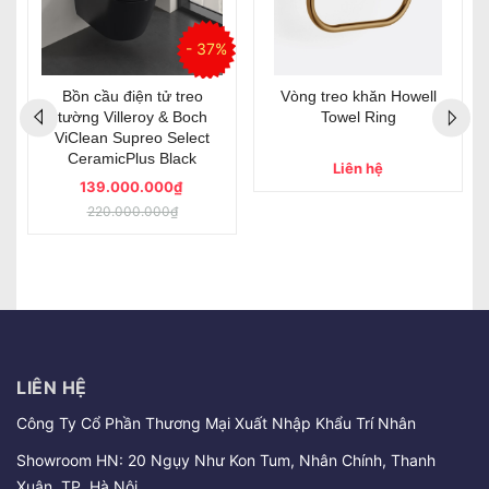
%
- 37%
Bồn cầu điện tử treo
Vòng treo khăn Howell
tường Villeroy & Boch
Towel Ring
ViClean Supreo Select
CeramicPlus Black
Liên hệ
139.000.000₫
220.000.000₫
LIÊN HỆ
Công Ty Cổ Phần Thương Mại Xuất Nhập Khẩu Trí Nhân
Showroom HN: 20 Ngụy Như Kon Tum, Nhân Chính, Thanh
Xuân, TP. Hà Nội