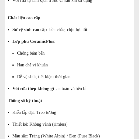
Vòi rửa tự làm sạch trước và sau khi sử dụng
Chất liệu cao cấp
Sứ vệ sinh cao cấp
: bền chắc, chịu lực tốt
Lớp phủ CeramicPlus
:
Chống bám bẩn
Hạn chế vi khuẩn
Dễ vệ sinh, tiết kiệm thời gian
Vòi rửa thép không gỉ
: an toàn và bền bỉ
Thông số kỹ thuật
Kiểu lắp đặt: Treo tường
Thiết kế: Không vành (rimless)
Màu sắc: Trắng (White Alpin) / Đen (Pure Black)