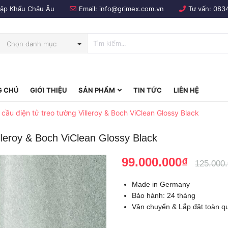
Nhập Khẩu Châu Âu
Email:
info@grimex.com.vn
Tư vấn:
083
Chọn danh mục
 CHỦ
GIỚI THIỆU
SẢN PHẨM
TIN TỨC
LIÊN HỆ
bo
ầu điện tử treo tường Villeroy & Boch ViClean Glossy Black
lleroy & Boch ViClean Glossy Black
99.000.000₫
125.000
Made in Germany
Bảo hành: 24 tháng
Vận chuyển & Lắp đặt toàn q