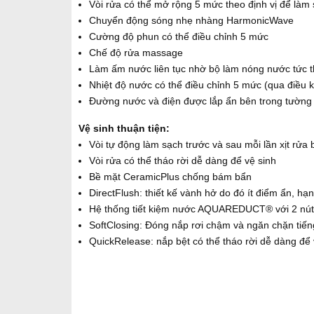
Vòi rửa có thể mở rộng 5 mức theo định vị để là
Chuyển động sóng nhẹ nhàng HarmonicWave
Cường độ phun có thể điều chỉnh 5 mức
Chế độ rửa massage
Làm ấm nước liên tục nhờ bộ làm nóng nước tức t
Nhiệt độ nước có thể điều chỉnh 5 mức (qua điều k
Đường nước và điện được lắp ẩn bên trong tường r
Vệ sinh thuận tiện:
Vòi tự động làm sạch trước và sau mỗi lần xịt rử
Vòi rửa có thể tháo rời dễ dàng để vệ sinh
Bề mặt CeramicPlus chống bám bẩn
DirectFlush: thiết kế vành hở do đó ít điểm ẩn, h
Hệ thống tiết kiệm nước AQUAREDUCT® với 2 nút 
SoftClosing: Đóng nắp rơi chậm và ngăn chặn tiến
QuickRelease: nắp bệt có thể tháo rời dễ dàng để 