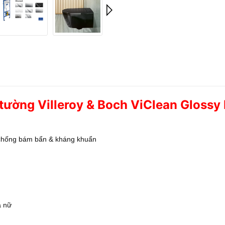
tường Villeroy & Boch ViClean Glossy
 chống bám bẩn & kháng khuẩn
à nữ