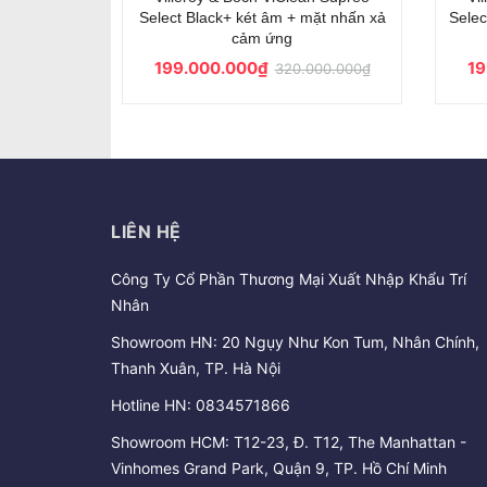
ck
Liên hệ
000.000₫
LIÊN HỆ
Công Ty Cổ Phần Thương Mại Xuất Nhập Khẩu Trí
Nhân
Showroom HN: 20 Ngụy Như Kon Tum, Nhân Chính,
Thanh Xuân, TP. Hà Nội
Hotline HN:
0834571866
Showroom HCM: T12-23, Đ. T12, The Manhattan -
Vinhomes Grand Park, Quận 9, TP. Hồ Chí Minh