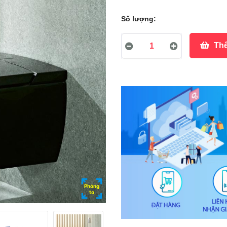
Số lượng:
Thê
Phóng
to