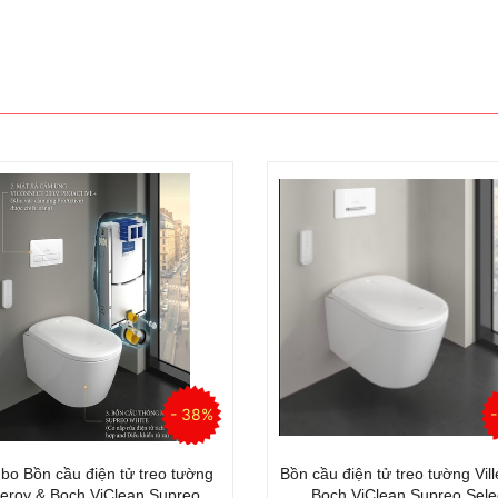
reo Két Âm Grohe Essence 5 in
Bồn cầu điện tử treo tường k
1
Grohe Igina 5000