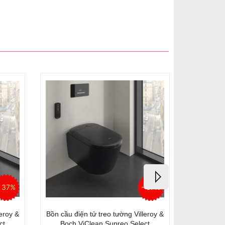
- 39%
- 35%
ét âm
Bồn cầu treo tường Grohe 3932100A
Bồn Cầu