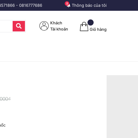
8
4571866
-
0816777686
Thông báo của tôi
Khách
Tài khoản
Giỏ hàng
.000₫
uốc