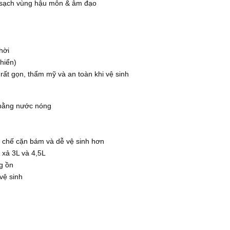
m sạch vùng hậu môn & âm đạo
hời
hiển)
ất gọn, thẩm mỹ và an toàn khi vệ sinh
a bằng nước nóng
ạn chế cặn bám và dễ vệ sinh hơn
xả 3L và 4,5L
g ồn
vệ sinh