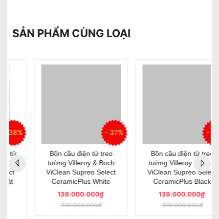
SẢN PHẨM CÙNG LOẠI
%
- 37%
- 37%
Bồn cầu điện tử treo
Bồn cầu điện tử treo
tường Villeroy & Boch
tường Villeroy & Boch
ViClean Supreo Select
ViClean Supreo Select
CeramicPlus White
CeramicPlus Black
139.000.000₫
139.000.000₫
220.000.000₫
220.000.000₫