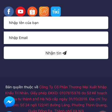
Nhận tin
Bản quyền thuộc về
Công Ty Cổ Phần Thương Mại Xuất Nhập
Khẩu Trí Nhân. Giấy phép ĐKKD: 0107615976 do Sở Kế hoạch
và Đầu tư thành phố Hà Nội cấp ngày 31/10/2016. Địa chỉ Trụ
sở chính: Số 24 ngõ 122/41 đường Láng, Phường Thịnh Quang,
Quận Đống Đa, Thành phố Hà Nội