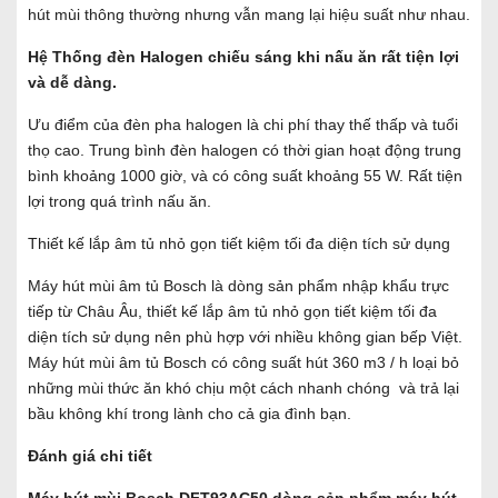
hút mùi thông thường nhưng vẫn mang lại hiệu suất như nhau.
Hệ Thống đèn Halogen chiếu sáng khi nấu ăn rất tiện lợi
và dễ dàng.
Ưu điểm của đèn pha halogen là chi phí thay thế thấp và tuổi
thọ cao. Trung bình đèn halogen có thời gian hoạt động trung
bình khoảng 1000 giờ, và có công suất khoảng 55 W. Rất tiện
lợi trong quá trình nấu ăn.
Thiết kế lắp âm tủ nhỏ gọn tiết kiệm tối đa diện tích sử dụng
Máy hút mùi âm tủ Bosch là dòng sản phẩm nhập khẩu trực
tiếp từ Châu Âu, thiết kế lắp âm tủ nhỏ gọn tiết kiệm tối đa
diện tích sử dụng nên phù hợp với nhiều không gian bếp Việt.
Máy hút mùi âm tủ Bosch có công suất hút 360 m3 / h loại bỏ
những mùi thức ăn khó chịu một cách nhanh chóng và trả lại
bầu không khí trong lành cho cả gia đình bạn.
Đánh giá chi tiết
Máy hút mùi Bosch DFT93AC50 dòng sản phẩm máy hút