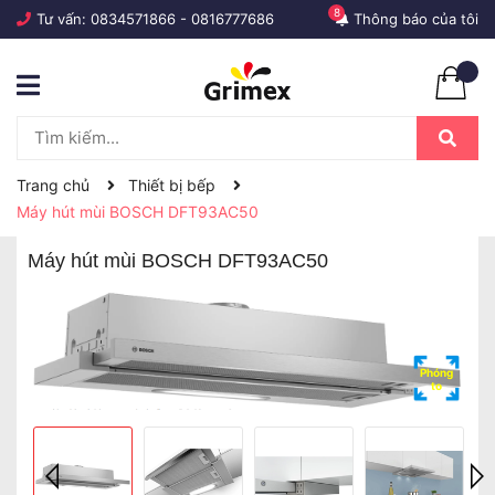
8
Tư vấn:
0834571866
-
0816777686
Thông báo của tôi
Trang chủ
Thiết bị bếp
Máy hút mùi BOSCH DFT93AC50
Máy hút mùi BOSCH DFT93AC50
Phóng
to