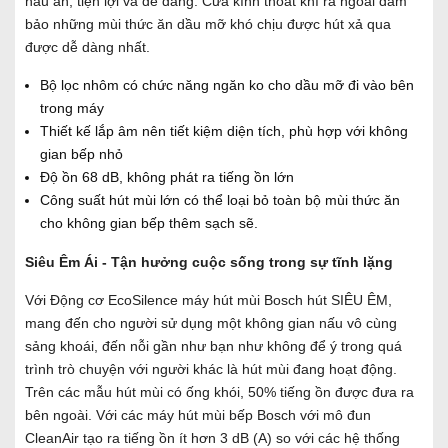
nấu ăn, tiện lợi và dễ dàng. Cửa kính thoát khí ra ngoài đảm
bảo những mùi thức ăn dầu mỡ khó chịu được hút xả qua
được dễ dàng nhất.
Bộ lọc nhôm có chức năng ngăn ko cho dầu mỡ đi vào bên
trong máy
Thiết kế lắp âm nên tiết kiệm diện tích, phù hợp với không
gian bếp nhỏ
Độ ồn 68 dB, không phát ra tiếng ồn lớn
Công suất hút mùi lớn có thể loại bỏ toàn bộ mùi thức ăn
cho không gian bếp thêm sạch sẽ.
Siêu Êm Ái - Tận hưởng cuộc sống trong sự tĩnh lặng
Với Động cơ EcoSilence máy hút mùi Bosch hút SIÊU ÊM,
mang đến cho người sử dụng một không gian nấu vô cùng
sảng khoái, đến nỗi gần như bạn như không để ý trong quá
trình trò chuyện với người khác là hút mùi đang hoạt động.
Trên các mẫu hút mùi có ống khói, 50% tiếng ồn được đưa ra
bên ngoài. Với các máy hút mùi bếp Bosch với mô đun
CleanAir tạo ra tiếng ồn ít hơn 3 dB (A) so với các hệ thống