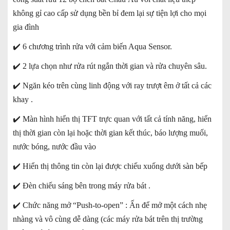
không gỉ cao cấp sử dụng bền bỉ đem lại sự tiện lợi cho mọi
gia đình
✔️
6 chương trình rửa với cảm biến Aqua Sensor.
✔️
2 lựa chọn như rửa rút ngắn thời gian và rửa chuyên sâu.
✔️
Ngăn kéo trên cùng linh động với ray trượt êm ở tất cả các
khay .
✔️
Màn hình hiển thị TFT trực quan với tất cả tính năng, hiển
thị thời gian còn lại hoặc thời gian kết thúc, báo lượng muối,
nước bóng, nước đầu vào
✔️
Hiển thị thông tin còn lại được chiếu xuống dưới sàn bếp
✔️
Đèn chiếu sáng bên trong máy rửa bát .
✔️
Chức năng mở “Push-to-open” : Ấn để mở một cách nhẹ
nhàng và vô cùng dễ dàng (các máy rửa bát trên thị trường