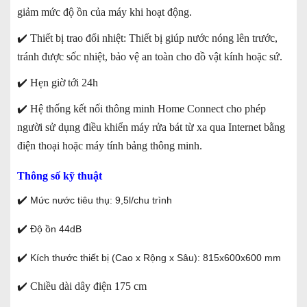
giảm mức độ ồn của máy khi hoạt động.
✔️
Thiết bị trao đổi nhiệt: Thiết bị giúp nước nóng lên trước,
tránh được sốc nhiệt, bảo vệ an toàn cho đồ vật kính hoặc sứ.
✔️
Hẹn giờ tới 24h
✔️
Hệ thống kết nối thông minh Home Connect cho phép
người sử dụng điều khiển máy rửa bát từ xa qua Internet bằng
điện thoại hoặc máy tính bảng thông minh.
Thông số kỹ thuật
✔️
Mức nước tiêu thụ: 9,5l/chu trình
✔️
Độ ồn 44dB
✔️
Kích thước thiết bị (Cao x Rộng x Sâu): 815x600x600 mm
✔️
Chiều dài dây điện 175 cm