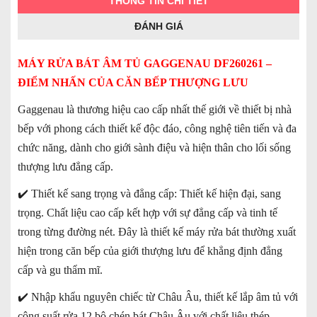
THÔNG TIN CHI TIẾT
ĐÁNH GIÁ
MÁY RỬA BÁT ÂM TỦ GAGGENAU DF260261 –
ĐIỂM NHẤN CỦA CĂN BẾP THƯỢNG LƯU
Gaggenau là thương hiệu cao cấp nhất thế giới về thiết bị nhà
bếp với phong cách thiết kế độc đáo, công nghệ tiên tiến và đa
chức năng, dành cho giới sành điệu và hiện thân cho lối sống
thượng lưu đẳng cấp.
✔️
Thiết kế sang trọng và đẳng cấp: Thiết kế hiện đại, sang
trọng. Chất liệu cao cấp kết hợp với sự đẳng cấp và tinh tế
trong từng đường nét. Đây là thiết kế máy rửa bát thường xuất
hiện trong căn bếp của giới thượng lưu để khẳng định đẳng
cấp và gu thẩm mĩ.
✔️
Nhập khẩu nguyên chiếc từ Châu Âu, thiết kế lắp âm tủ với
công suất rửa 12 bộ chén bát Châu Âu với chất liệu thép