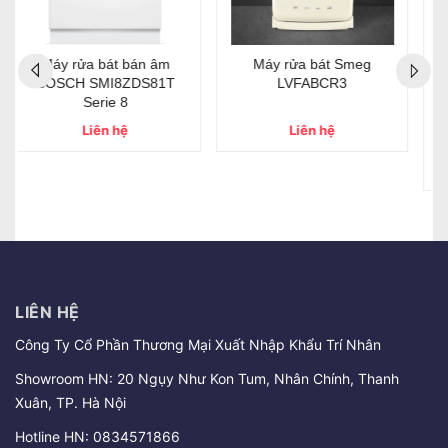
- 41%
- 41%
Máy Rửa Bát Đôi Thông
Máy Rửa Bát Đôi Thông
Minh Fisher & Paykel
Minh Fisher & Paykel
DD60DDFHX9 – Series 9 -
DD60DDFHB9 – Series 9 -
Steel
Black
115.000.000₫
115.000.000₫
195.000.000₫
195.000.000₫
LIÊN HỆ
Công Ty Cổ Phần Thương Mại Xuất Nhập Khẩu Trí Nhân
Showroom HN: 20 Ngụy Như Kon Tum, Nhân Chính, Thanh
Xuân, TP. Hà Nội
Hotline HN:
0834571866